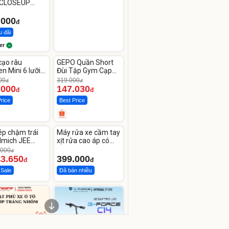
 CLOSEUP
e Now 100g
.000
đ
u đãi
er
ute
Unmute
cạo râu
GEPO Quần Short
-53%
n Mini 6 lưỡi
Đùi Tập Gym Cạp
kép mỏng
Cao Lưng
00
319.000
đ
đ
.000
147.030
đ
đ
Price
Best Price
ute
Unmute
ép chậm trái
Máy rửa xe cầm tay
lmich JEE
xịt rửa cao áp có
OL
tạo bọt tuyết
.000
đ
43.650
399.000
đ
đ
 Sale
Đã bán nhiều