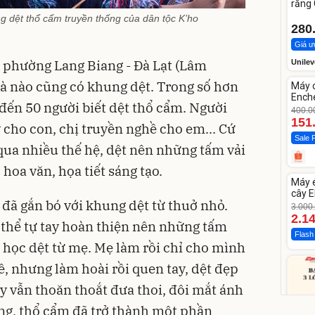
răng
Whit
 dệt thổ cẩm truyền thống của dân tộc K’ho
280
Giá ư
, phường Lang Biang - Đà Lạt (Lâm
Unilev
Unm
à nào cũng có khung dệt. Trong số hơn
Máy 
-62%
Enche
 đến 50 người biết dệt thổ cẩm. Người
dao 
400.0
151
y cho con, chị truyền nghề cho em... Cứ
Sale 
 qua nhiều thế hệ, dệt nên những tấm vải
Unm
hoa văn, họa tiết sáng tạo.
Máy 
-28%
cây E
đã gắn bó với khung dệt từ thuở nhỏ.
1855
3.000
2.1
ó thể tự tay hoàn thiện nên những tấm
Flash
 học dệt từ mẹ. Mẹ làm rồi chỉ cho mình
ề, nhưng làm hoài rồi quen tay, dệt đẹp
ay vẫn thoăn thoắt đưa thoi, đôi mắt ánh
ơng, thổ cẩm đã trở thành một phần