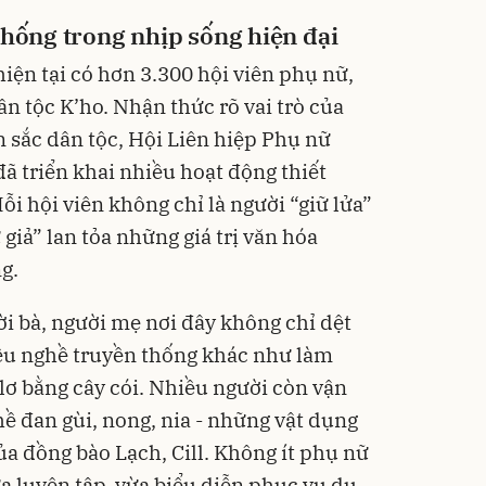
thống trong nhịp sống hiện đại
iện tại có hơn 3.300 hội viên phụ nữ,
n tộc K’ho. Nhận thức rõ vai trò của
n sắc dân tộc, Hội Liên hiệp Phụ nữ
ã triển khai nhiều hoạt động thiết
ỗi hội viên không chỉ là người “giữ lửa”
 giả” lan tỏa những giá trị văn hóa
g.
 bà, người mẹ nơi đây không chỉ dệt
iều nghề truyền thống khác như làm
lơ bằng cây cói. Nhiều người còn vận
ề đan gùi, nong, nia - những vật dụng
a đồng bào Lạch, Cill. Không ít phụ nữ
a luyện tập, vừa biểu diễn phục vụ du