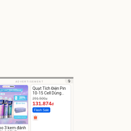
Unmute
ADVERTISEMENT
Quạt Tích Điện Pin
-54%
10-15 Cell Dùng
Liên Tục 4-8H
291.500
đ
131.874
đ
Flash Sale
o 3 kem đánh