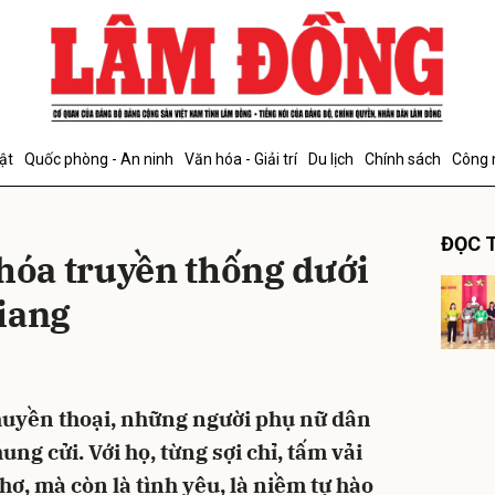
bình luận
ật
Quốc phòng - An ninh
Văn hóa - Giải trí
Du lịch
Chính sách
Công 
ĐỌC T
 hóa truyền thống dưới
iang
Hủy
G
huyền thoại, những người phụ nữ dân
ung cửi. Với họ, từng sợi chỉ, tấm vải
thơ, mà còn là tình yêu, là niềm tự hào