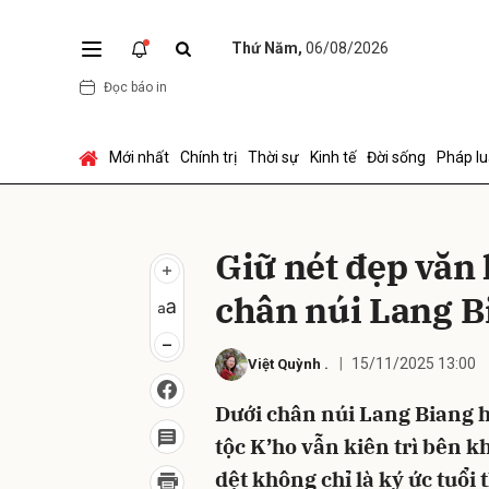
Thứ Năm,
06/08/2026
Đọc báo in
Gửi 
Mới nhất
Chính trị
Thời sự
Kinh tế
Đời sống
Pháp lu
Giữ nét đẹp văn
chân núi Lang B
15/11/2025 13:00
Việt Quỳnh
.
Dưới chân núi Lang Biang 
tộc K’ho vẫn kiên trì bên kh
dệt không chỉ là ký ức tuổi 