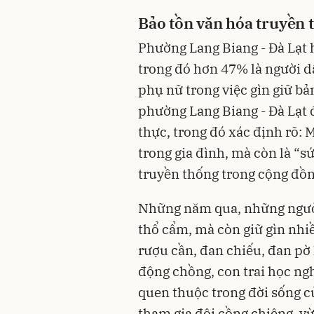
Bảo tồn văn hóa truyền 
Phường Lang Biang - Đà Lạt h
trong đó hơn 47% là người dâ
phụ nữ trong việc gìn giữ bả
phường Lang Biang - Đà Lạt đ
thực, trong đó xác định rõ: M
trong gia đình, mà còn là “sứ
truyền thống trong cộng đồn
Những năm qua, những người
thổ cẩm, mà còn giữ gìn nh
rượu cần, đan chiếu, đan pờ 
động chồng, con trai học ngh
quen thuộc trong đời sống củ
tham gia đội cồng chiêng, vừ