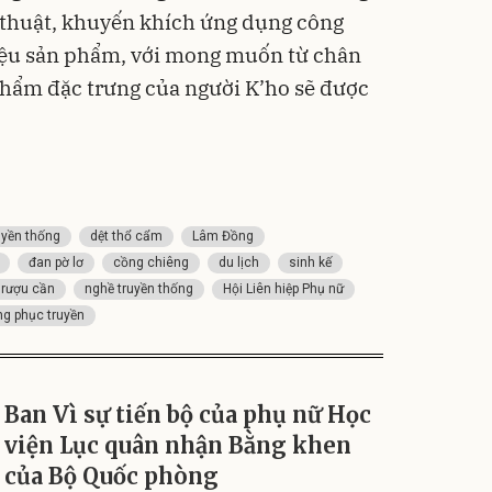
ỹ thuật, khuyến khích ứng dụng công
hiệu sản phẩm, với mong muốn từ chân
phẩm đặc trưng của người K’ho sẽ được
uyền thống
dệt thổ cẩm
Lâm Đồng
đan pờ lơ
cồng chiêng
du lịch
sinh kế
rượu cần
nghề truyền thống
Hội Liên hiệp Phụ nữ
ng phục truyền
Ban Vì sự tiến bộ của phụ nữ Học
viện Lục quân nhận Bằng khen
của Bộ Quốc phòng