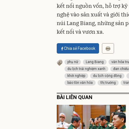
kết nối nguồn vốn, hỗ trợ k
nghệ vào sản xuất và giới t
núi Lang Biang, những sản 
kết nối và vươn xa.
Chia sẻ Facebook
phụ nữ
Lang Biang
văn hóa tr
du lịch trải nghiệm xanh
đan chiếu
khởi nghiệp
du lịch cộng đồng
bảo tồn văn hóa
thị trường
tra
BÀI LIÊN QUAN