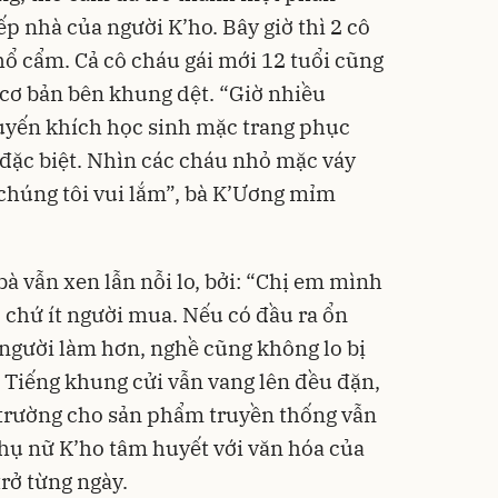
p nhà của người K’ho. Bây giờ thì 2 cô
thổ cẩm. Cả cô cháu gái mới 12 tuổi cũng
Bạt p
cấp, 
 cơ bản bên khung dệt. “Giờ nhiều
lớp
392.0
uyến khích học sinh mặc trang phục
325
Đã bá
đặc biệt. Nhìn các cháu nhỏ mặc váy
chúng tôi vui lắm”, bà K’Ương mỉm
à vẫn xen lẫn nỗi lo, bởi: “Chị em mình
, chứ ít người mua. Nếu có đầu ra ổn
 người làm hơn, nghề cũng không lo bị
. Tiếng khung cửi vẫn vang lên đều đặn,
trường cho sản phẩm truyền thống vẫn
hụ nữ K’ho tâm huyết với văn hóa của
rở từng ngày.