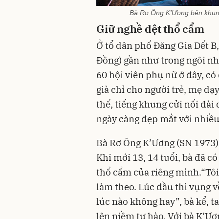
Bà Rơ Ông K’Ương bên khung
Giữ nghề dệt thổ cẩm
Ở tổ dân phố Đăng Gia Dết B
Đồng) gần như trong ngôi nh
60 hội viên phụ nữ ở đây, có
già chỉ cho người trẻ, mẹ dạ
thế, tiếng khung cửi nối dài
ngày càng đẹp mắt với nhiều 
Bà Rơ Ông K’Ương (SN 1973) 
Khi mới 13, 14 tuổi, bà đã c
thổ cẩm của riêng mình.“Tôi
làm theo. Lúc đầu thì vụng v
lúc nào không hay”, bà kể, t
lên niềm tự hào. Với bà K’Ư