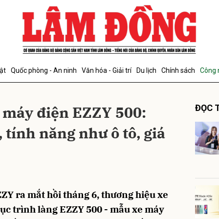
bình luận
ật
Quốc phòng - An ninh
Văn hóa - Giải trí
Du lịch
Chính sách
Công 
e máy điện EZZY 500:
ĐỌC T
, tính năng như ô tô, giá
Hủy
G
Y ra mắt hồi tháng 6, thương hiệu xe
tục trình làng EZZY 500 - mẫu xe máy