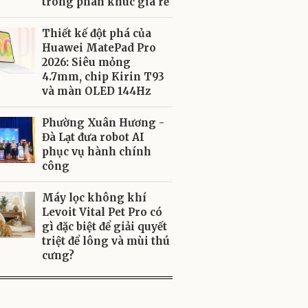
trong phân khúc giá rẻ
Thiết kế đột phá của
Huawei MatePad Pro
2026: Siêu mỏng
4.7mm, chip Kirin T93
và màn OLED 144Hz
Phường Xuân Hương -
Đà Lạt đưa robot AI
phục vụ hành chính
công
Máy lọc không khí
Levoit Vital Pet Pro có
gì đặc biệt để giải quyết
triệt để lông và mùi thú
cưng?
ute
ADVERTISEMENT
hoan/ Bắt Vít