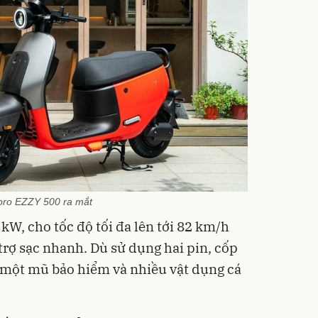
dùng 
DV33
600.0
402
Flash
88 ST
BƠM 
-37%
Ô TÔ
Medi
2.690
ro EZZY 500 ra mắt
12.0
1.6
 kW, cho tốc độ tối đa lên tới 82 km/h
Hot D
 trợ sạc nhanh. Dù sử dụng hai pin, cốp
Medic
a một mũ bảo hiểm và nhiều vật dụng cá