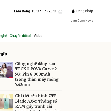
Đăng nhập
Lâm Đồng
18°C
/ 17 - 23°C
Lam Dong News
nghệ - Chuyển đổi số
Video
IẾP
Công nghệ đằng sau
TECNO POVA Curve 2
5G: Pin 8.000mAh
trong thân máy mỏng
ửi
7.42mm
Chi tiết cấu hình ZTE
Blade A35e: Thông số
RAM gây tranh cãi