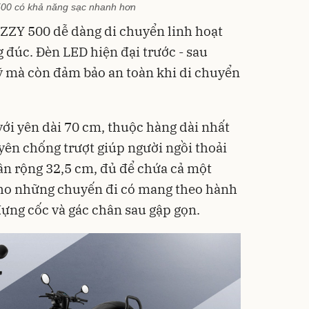
00 có khả năng sạc nhanh hơn
 EZZY 500 dễ dàng di chuyển linh hoạt
 đúc. Đèn LED hiện đại trước - sau
ỹ mà còn đảm bảo an toàn khi di chuyển
với yên dài 70 cm, thuộc hàng dài nhất
ên chống trượt giúp người ngồi thoải
ân rộng 32,5 cm, đủ để chứa cả một
i cho những chuyến đi có mang theo hành
 đựng cốc và gác chân sau gập gọn.