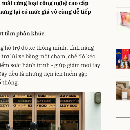
t mắt cùng loạt công nghệ cao cấp
nhưng lại có mức giá vô cùng dễ tiếp
ợt tầm phân khúc
ng hỗ trợ đỗ xe thông minh, tính năng
 trợ lùi xe bằng một chạm, chế độ kéo
kiểm soát hành trình - giúp giảm mỏi tay
Đây đều là những tiện ích hiếm gặp
 thông.
Unm
Máy K
-33%