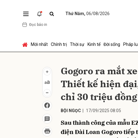
Thứ Năm,
06/08/2026
Đọc báo in
Gửi 
Mới nhất
Chính trị
Thời sự
Kinh tế
Đời sống
Pháp lu
Gogoro ra mắt x
Thiết kế hiện đại
chỉ 30 triệu đồng
BỘI NGỌC
|
17/09/2025 08:05
Sau thành công của mẫu EZZ
điện Đài Loan Gogoro tiếp 