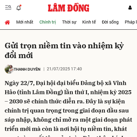
Mới nhất
Chính trị
Thời sự
Kinh tế
Đời sống
Pháp 
Gửi bình luận
Gửi trọn niềm tin vào nhiệm kỳ
đổi mới
21/07/2025 17:40
THANH DUYÊN
Ngày 22/7, Đại hội đại biểu Đảng bộ xã Vĩnh
Hảo (tỉnh Lâm Đồng) lần thứ I, nhiệm kỳ 2025
Hủy
Gửi
– 2030 sẽ chính thức diễn ra. Đây là sự kiện
chính trị quan trọng trong giai đoạn đầu sau
sáp nhập, không chỉ mở ra một giai đoạn phát
triển mới mà còn là nơi hội tụ niềm tin, khát