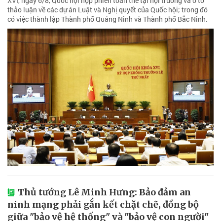
XVI, ngày 6/8, Quốc hội họp phiên toàn thể tại hội trường và ở tổ
thảo luận về các dự án Luật và Nghị quyết của Quốc hội; trong đó
có việc thành lập Thành phố Quảng Ninh và Thành phố Bắc Ninh.
Thủ tướng Lê Minh Hưng: Bảo đảm an
ninh mạng phải gắn kết chặt chẽ, đồng bộ
giữa "bảo vệ hệ thống" và "bảo vệ con người"