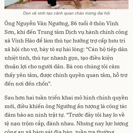
Dọn vệ sinh tạo cảnh quan chào mừng đại hội
Ông Nguyễn Văn Ngưỡng, 86 tuổi ở thôn Vĩnh
Sơn, khi đến Trung tâm Dịch vụ hành chính công
xã Vĩnh Hảo để làm thủ tục hưởng trợ cấp hưu trí
xã hội cho vợ, bày tỏ sự hài lòng: “Cán bộ tiếp dân
nhiệt tình, thủ tục nhanh gọn, tạo điều kiện
thuận lợi cho người dân. Bà con chúng tôi cảm
thấy yên tâm, được chính quyền quan tâm, hỗ trợ
đến nơi đến chốn”.
Sau hơn hai tuần triển khai mô hình chính quyền
mới, điều khiến ông Ngưỡng ấn tượng là công tác
đảm bảo an ninh trật tự. “Trước đây tôi hay lo về
tệ nạn trộm cắp, đánh nhau. Nhưng nay lực lượng
công an xã bám sát địa bàn, tuần tra thường