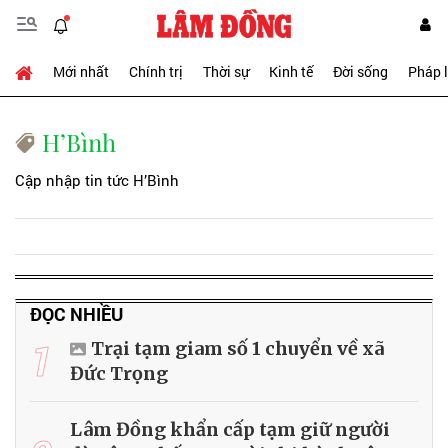
Mới nhất
Chính trị
Thời sự
Kinh tế
Đời sống
Pháp 
H’Bình
Cập nhập tin tức H’Bình
ĐỌC NHIỀU
1
Trại tạm giam số 1 chuyển về xã
Đức Trọng
Lâm Đồng khẩn cấp tạm giữ người