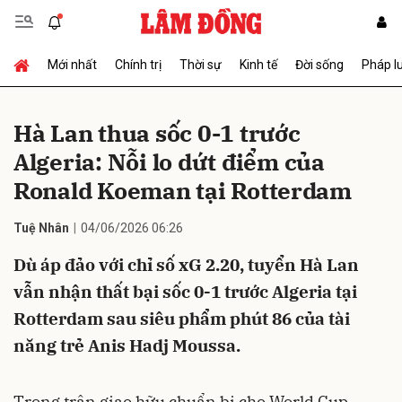
Mới nhất
Chính trị
Thời sự
Kinh tế
Đời sống
Pháp l
Gửi bình luận
Hà Lan thua sốc 0-1 trước
Algeria: Nỗi lo dứt điểm của
Ronald Koeman tại Rotterdam
Tuệ Nhân
04/06/2026 06:26
Dù áp đảo với chỉ số xG 2.20, tuyển Hà Lan
Hủy
Gửi
vẫn nhận thất bại sốc 0-1 trước Algeria tại
Rotterdam sau siêu phẩm phút 86 của tài
năng trẻ Anis Hadj Moussa.
Trong trận giao hữu chuẩn bị cho World Cup