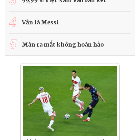
3
99,99% Việt Nam vào bán kết
4
Vẫn là Messi
5
Màn ra mắt không hoàn hảo