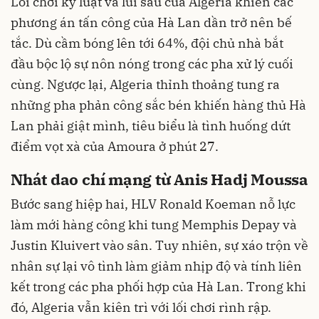
Lối chơi kỷ luật và lùi sâu của Algeria khiến các
phương án tấn công của Hà Lan dần trở nên bế
tắc. Dù cầm bóng lên tới 64%, đội chủ nhà bắt
đầu bộc lộ sự nôn nóng trong các pha xử lý cuối
cùng. Ngược lại, Algeria thỉnh thoảng tung ra
những pha phản công sắc bén khiến hàng thủ Hà
Lan phải giật mình, tiêu biểu là tình huống dứt
điểm vọt xà của Amoura ở phút 27.
Nhát dao chí mạng từ Anis Hadj Moussa
Bước sang hiệp hai, HLV Ronald Koeman nỗ lực
làm mới hàng công khi tung Memphis Depay và
Justin Kluivert vào sân. Tuy nhiên, sự xáo trộn về
nhân sự lại vô tình làm giảm nhịp độ và tính liên
kết trong các pha phối hợp của Hà Lan. Trong khi
đó, Algeria vẫn kiên trì với lối chơi rình rập.