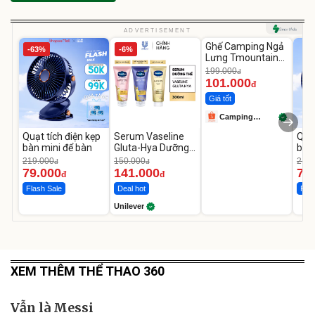
Unmute
ADVERTISEMENT
Ghế Camping Ngả
-63%
-6%
-49%
Lưng Tmountain
Gấp Gọn
199.000
đ
101.000
đ
Giá tốt
Camping
Store99
Quạt tích điện kẹp
Serum Vaseline
Quạt
bàn mini để bàn
Gluta-Hya Dưỡng
bàn
Da Sáng Mịn Sau 7
219.000
150.000
219.
đ
đ
Ngày
79.000
141.000
79
đ
đ
Flash Sale
Deal hot
Flas
Unilever
XEM THÊM THỂ THAO 360
Vẫn là Messi