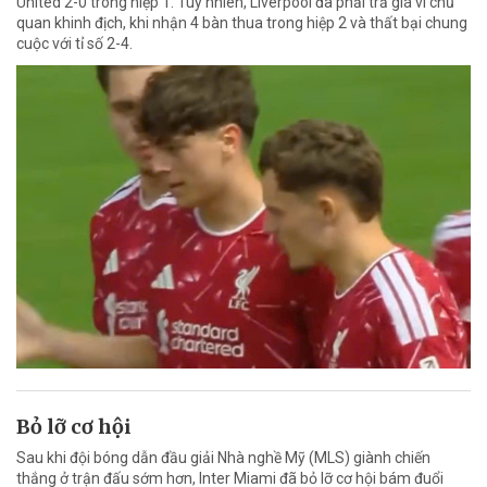
United 2-0 trong hiệp 1. Tuy nhiên, Liverpool đã phải trả giá vì chủ
quan khinh địch, khi nhận 4 bàn thua trong hiệp 2 và thất bại chung
cuộc với tỉ số 2-4.
Bỏ lỡ cơ hội
Sau khi đội bóng dẫn đầu giải Nhà nghề Mỹ (MLS) giành chiến
thắng ở trận đấu sớm hơn, Inter Miami đã bỏ lỡ cơ hội bám đuổi