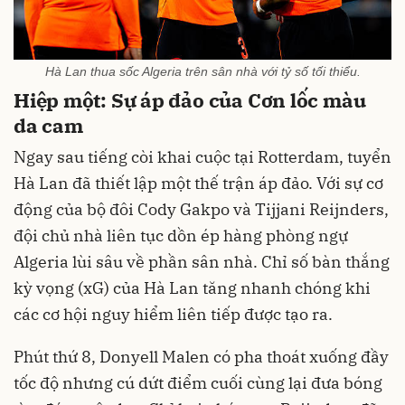
Hà Lan thua sốc Algeria trên sân nhà với tỷ số tối thiểu.
Hiệp một: Sự áp đảo của Cơn lốc màu
da cam
Ngay sau tiếng còi khai cuộc tại Rotterdam, tuyển
Hà Lan đã thiết lập một thế trận áp đảo. Với sự cơ
động của bộ đôi Cody Gakpo và Tijjani Reijnders,
đội chủ nhà liên tục dồn ép hàng phòng ngự
Algeria lùi sâu về phần sân nhà. Chỉ số bàn thắng
kỳ vọng (xG) của Hà Lan tăng nhanh chóng khi
các cơ hội nguy hiểm liên tiếp được tạo ra.
Phút thứ 8, Donyell Malen có pha thoát xuống đầy
tốc độ nhưng cú dứt điểm cuối cùng lại đưa bóng