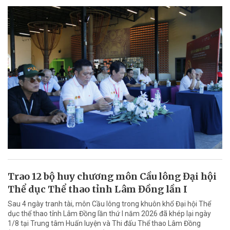
Trao 12 bộ huy chương môn Cầu lông Đại hội
Thể dục Thể thao tỉnh Lâm Đồng lần I
Sau 4 ngày tranh tài, môn Cầu lông trong khuôn khổ Đại hội Thể
dục thể thao tỉnh Lâm Đồng lần thứ I năm 2026 đã khép lại ngày
1/8 tại Trung tâm Huấn luyện và Thi đấu Thể thao Lâm Đồng