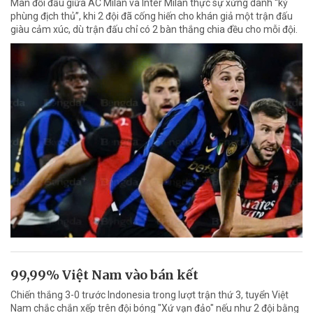
Màn đối đầu giữa AC Milan và Inter Milan thực sự xứng danh “kỳ
phùng địch thủ”, khi 2 đội đã cống hiến cho khán giả một trận đấu
giàu cảm xúc, dù trận đấu chỉ có 2 bàn thắng chia đều cho mỗi đội.
99,99% Việt Nam vào bán kết
Chiến thắng 3-0 trước Indonesia trong lượt trận thứ 3, tuyển Việt
Nam chắc chắn xếp trên đội bóng "Xứ vạn đảo" nếu như 2 đội bằng