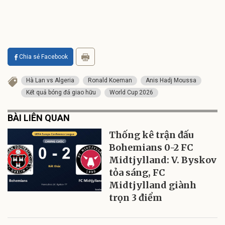
Chia sẻ Facebook
Hà Lan vs Algeria
Ronald Koeman
Anis Hadj Moussa
Kết quả bóng đá giao hữu
World Cup 2026
BÀI LIÊN QUAN
Thống kê trận đấu
Bohemians 0-2 FC
Midtjylland: V. Byskov
tỏa sáng, FC
Midtjylland giành
trọn 3 điểm