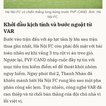
Hà Nội FC có chiến thắng tưng bừng trước PVF-CAND. Ảnh: Hà
Nội FC.
Khởi đầu kịch tính và bước ngoặt từ
VAR
Bước vào trận đấu với áp lực tâm lý lớn sau trận
thua gần nhất, Hà Nội FC còn phải đối mặt với bài
toán nhân sự khi vắng 3 trụ cột vì án treo giò.
Ngược lại, PVF-CAND nhập cuộc đầy tự tin với
mục tiêu tìm kiếm điểm số để thoát khỏi nhóm
nguy hiểm. Ngay phút thứ 2, Thanh Nhàn đã
khiến mành lưới Hà Nội FC rung lên sau một pha
phản công sắc lẹm. Tuy nhiên, công nghệ VAR đã
can thiệp và từ chối bàn thắng của đội chủ nhà vì
lỗi việt vị.