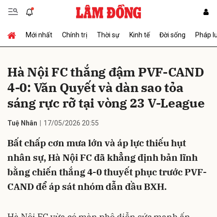
Mới nhất
Chính trị
Thời sự
Kinh tế
Đời sống
Pháp l
Gửi bình luận
Hà Nội FC thắng đậm PVF-CAND
4-0: Văn Quyết và dàn sao tỏa
sáng rực rỡ tại vòng 23 V-League
Tuệ Nhân
17/05/2026 20:55
Bất chấp cơn mưa lớn và áp lực thiếu hụt
Hủy
Gửi
nhân sự, Hà Nội FC đã khẳng định bản lĩnh
bằng chiến thắng 4-0 thuyết phục trước PVF-
CAND để áp sát nhóm dẫn đầu BXH.
Hà Nội FC vừa có màn phô diễn sức mạnh ấn