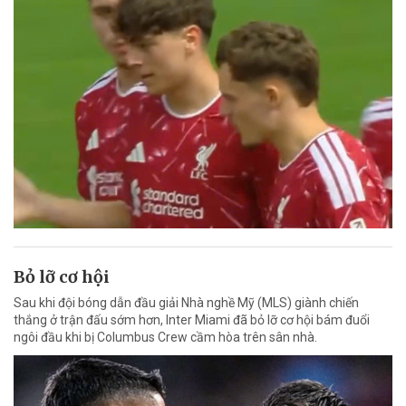
Bỏ lỡ cơ hội
Sau khi đội bóng dẫn đầu giải Nhà nghề Mỹ (MLS) giành chiến
thắng ở trận đấu sớm hơn, Inter Miami đã bỏ lỡ cơ hội bám đuổi
ngôi đầu khi bị Columbus Crew cầm hòa trên sân nhà.