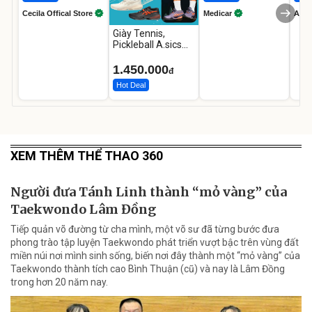
Cecila Offical Store
Medicar
A do
Giày Tennis,
Pickleball A.sics
Resolution X Đủ
Các Phối Màu
1.450.000
đ
Hot Deal
XEM THÊM THỂ THAO 360
Người đưa Tánh Linh thành “mỏ vàng” của
Taekwondo Lâm Đồng
Tiếp quản võ đường từ cha mình, một võ sư đã từng bước đưa
phong trào tập luyện Taekwondo phát triển vượt bậc trên vùng đất
miền núi nơi mình sinh sống, biến nơi đây thành một “mỏ vàng” của
Taekwondo thành tích cao Bình Thuận (cũ) và nay là Lâm Đồng
trong hơn 20 năm nay.