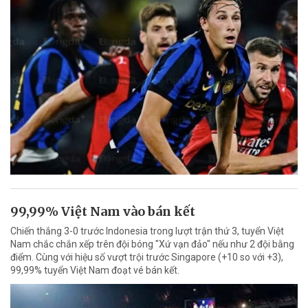
99,99% Việt Nam vào bán kết
Chiến thắng 3-0 trước Indonesia trong lượt trận thứ 3, tuyển Việt
Nam chắc chắn xếp trên đội bóng "Xứ vạn đảo" nếu như 2 đội bằng
điểm. Cùng với hiệu số vượt trội trước Singapore (+10 so với +3),
99,99% tuyển Việt Nam đoạt vé bán kết.