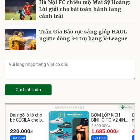
Hà Nội FC chiêu mộ Mai Sỹ Hoàng:
Lời giải cho bài toán hành lang
cánh trái
Trần Gia Bảo rực sáng giúp HAGL
ngược dòng 3-1 trụ hạng V-League
Gửi bình luận
Unmute
Unmute
U
ADVERTISEMENT
Đai ngồi ô tô cho
BƠM LỐP KÍCH
Đèn
-37%
bé CECILA cho bé
BÌNH Ô TÔ V2 4IN1
mặt
1-9 tuổi
Medicar
202
2.690.000
1.08
đ
12.000mAh
LED
220.000
1.685.000
46
đ
đ
Hot Deal
Hot Deal
Flas