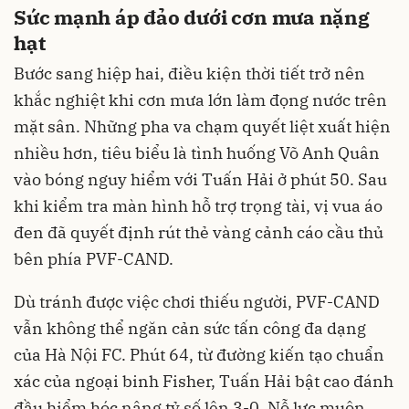
Sức mạnh áp đảo dưới cơn mưa nặng
hạt
Bước sang hiệp hai, điều kiện thời tiết trở nên
khắc nghiệt khi cơn mưa lớn làm đọng nước trên
mặt sân. Những pha va chạm quyết liệt xuất hiện
nhiều hơn, tiêu biểu là tình huống Võ Anh Quân
vào bóng nguy hiểm với Tuấn Hải ở phút 50. Sau
khi kiểm tra màn hình hỗ trợ trọng tài, vị vua áo
đen đã quyết định rút thẻ vàng cảnh cáo cầu thủ
bên phía PVF-CAND.
Dù tránh được việc chơi thiếu người, PVF-CAND
vẫn không thể ngăn cản sức tấn công đa dạng
của Hà Nội FC. Phút 64, từ đường kiến tạo chuẩn
xác của ngoại binh Fisher, Tuấn Hải bật cao đánh
đầu hiểm hóc nâng tỷ số lên 3-0. Nỗ lực muộn