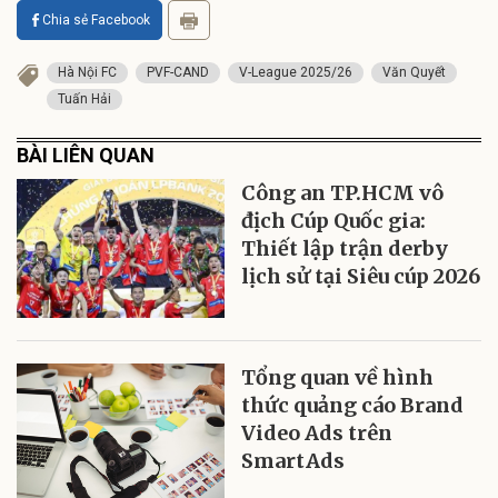
Chia sẻ Facebook
Hà Nội FC
PVF-CAND
V-League 2025/26
Văn Quyết
Tuấn Hải
BÀI LIÊN QUAN
Công an TP.HCM vô
địch Cúp Quốc gia:
Thiết lập trận derby
lịch sử tại Siêu cúp 2026
Tổng quan về hình
thức quảng cáo Brand
Video Ads trên
SmartAds