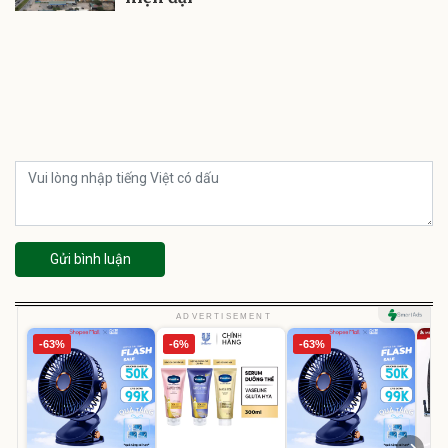
Gửi bình luận
ADVERTISEMENT
-63%
-6%
-63%