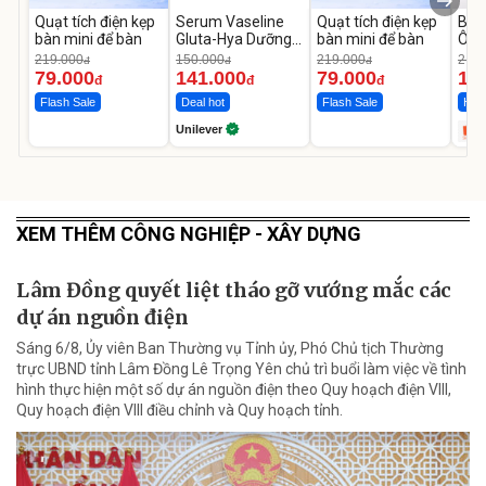
Quạt tích điện kẹp
Serum Vaseline
Quạt tích điện kẹp
Bơm
bàn mini để bàn
Gluta-Hya Dưỡng
bàn mini để bàn
Ô T
Da Sáng Mịn Sau 7
MED
219.000
150.000
219.000
2.69
đ
đ
đ
Ngày
12.
79.000
141.000
79.000
1.
đ
đ
đ
Flash Sale
Deal hot
Flash Sale
Hot 
Unilever
XEM THÊM CÔNG NGHIỆP - XÂY DỰNG
Lâm Đồng quyết liệt tháo gỡ vướng mắc các
dự án nguồn điện
Sáng 6/8, Ủy viên Ban Thường vụ Tỉnh ủy, Phó Chủ tịch Thường
trực UBND tỉnh Lâm Đồng Lê Trọng Yên chủ trì buổi làm việc về tình
hình thực hiện một số dự án nguồn điện theo Quy hoạch điện VIII,
Quy hoạch điện VIII điều chỉnh và Quy hoạch tỉnh.