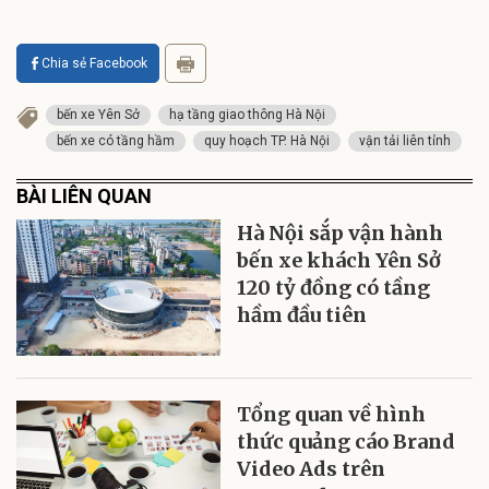
Chia sẻ Facebook
bến xe Yên Sở
hạ tầng giao thông Hà Nội
bến xe có tầng hầm
quy hoạch TP. Hà Nội
vận tải liên tỉnh
BÀI LIÊN QUAN
Hà Nội sắp vận hành
bến xe khách Yên Sở
120 tỷ đồng có tầng
hầm đầu tiên
Tổng quan về hình
thức quảng cáo Brand
Video Ads trên