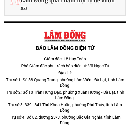
10
Lâm Đồng qua 1 năm hội tụ để vươn
xa
BÁO LÂM ĐỒNG ĐIỆN TỬ
Giám đốc: Lê Huy Toàn
Phó Giám đốc phụ trách báo điện tử: Vũ Ngọc Tú
Địa chỉ:
Trụ sở 1: Số 38 Quang Trung, phường Lâm Viên - Đà Lạt, tỉnh Lâm
Đồng.
Trụ sở 2: Số 10 Trần Hưng Đạo, phường Xuân Hương - Đà Lạt, tỉnh
Lâm Đồng.
Trụ sở 3: 339 - 341 Thủ Khoa Huân, phường Phú Thủy, tỉnh Lâm
Đồng.
Trụ sở 4: Số 82, đường 23/3, phường Bắc Gia Nghĩa, tỉnh Lâm
Đồng.
Giấy phép hoạt động báo in và báo điện tử số 232/GP-BTTT cấp