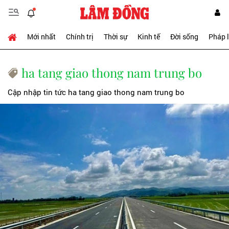
Mới nhất
Chính trị
Thời sự
Kinh tế
Đời sống
Pháp 
ha tang giao thong nam trung bo
Cập nhập tin tức ha tang giao thong nam trung bo