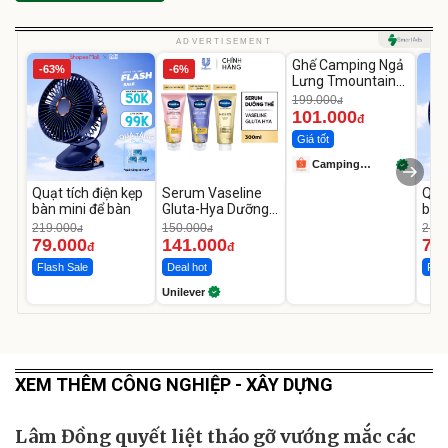
Unmute
ADVERTISEMENT
Ghế Camping Ngả
-63%
-6%
-49%
Lưng Tmountain
Gấp Gọn
199.000
đ
101.000
đ
Giá tốt
Camping
Store99
Quạt tích điện kẹp
Serum Vaseline
Quạt
bàn mini để bàn
Gluta-Hya Dưỡng
bàn
Da Sáng Mịn Sau 7
219.000
150.000
219.
đ
đ
Ngày
79.000
141.000
79
đ
đ
Flash Sale
Deal hot
Flas
Unilever
XEM THÊM CÔNG NGHIỆP - XÂY DỰNG
Lâm Đồng quyết liệt tháo gỡ vướng mắc các