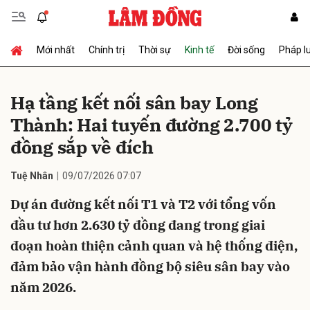
Mới nhất
Chính trị
Thời sự
Kinh tế
Đời sống
Pháp l
Gửi bình luận
Hạ tầng kết nối sân bay Long
Thành: Hai tuyến đường 2.700 tỷ
đồng sắp về đích
Tuệ Nhân
09/07/2026 07:07
Dự án đường kết nối T1 và T2 với tổng vốn
Hủy
Gửi
đầu tư hơn 2.630 tỷ đồng đang trong giai
đoạn hoàn thiện cảnh quan và hệ thống điện,
đảm bảo vận hành đồng bộ siêu sân bay vào
năm 2026.