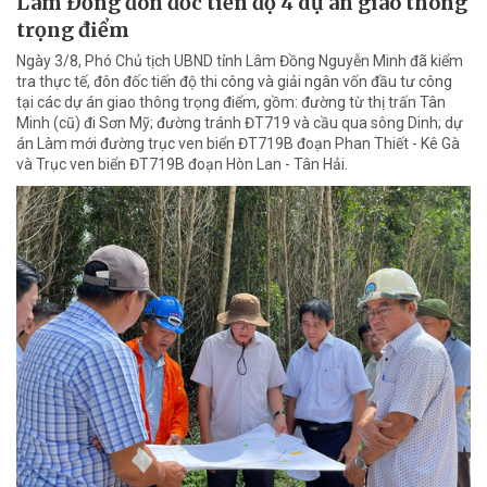
Lâm Đồng đôn đốc tiến độ 4 dự án giao thông
trọng điểm
Ngày 3/8, Phó Chủ tịch UBND tỉnh Lâm Đồng Nguyễn Minh đã kiểm
tra thực tế, đôn đốc tiến độ thi công và giải ngân vốn đầu tư công
tại các dự án giao thông trọng điểm, gồm: đường từ thị trấn Tân
Minh (cũ) đi Sơn Mỹ; đường tránh ĐT719 và cầu qua sông Dinh; dự
án Làm mới đường trục ven biển ĐT719B đoạn Phan Thiết - Kê Gà
và Trục ven biển ĐT719B đoạn Hòn Lan - Tân Hải.