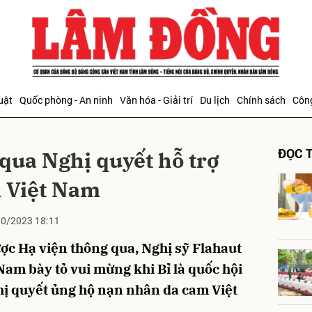
bình luận
uật
Quốc phòng - An ninh
Văn hóa - Giải trí
Du lịch
Chính sách
Công
ĐỌC T
 qua Nghị quyết hỗ trợ
 Việt Nam
0/2023 18:11
Hủy
G
ợc Hạ viện thông qua, Nghị sỹ Flahaut
 Nam bày tỏ vui mừng khi Bỉ là quốc hội
hị quyết ủng hộ nạn nhân da cam Việt