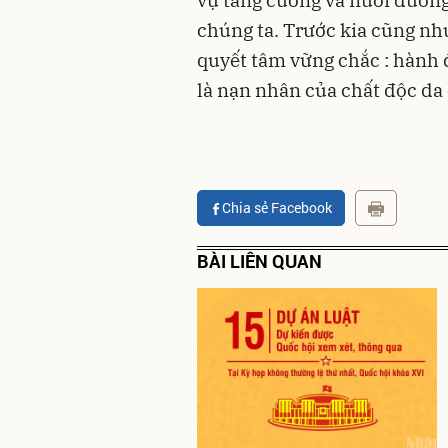
vụ tăng cường và nuôi dưỡng
chúng ta. Trước kia cũng như 
quyết tâm vững chắc : hành 
là nạn nhân của chất độc da 
Chia sẻ Facebook
BÀI LIÊN QUAN