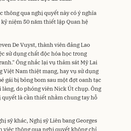
c thông qua nghị quyết này có ý nghĩa
kỷ niệm 50 năm thiết lập Quan hệ
even De Vuyst, thành viên đảng Lao
c sử dụng chất độc hóa học trong
tranh." Ông nhắc lại vụ thảm sát Mỹ Lai
g Việt Nam thiệt mạng, hay vụ sử dụng
é gái bị bỏng bom sau một đợt oanh tạc
i làng, do phóng viên Nick Út chụp. Ông
ị quyết là cần thiết nhằm chung tay hỗ
ghị sỹ khác, Nghị sỹ Liên bang Georges
việc thông qua nghị quyết không chỉ