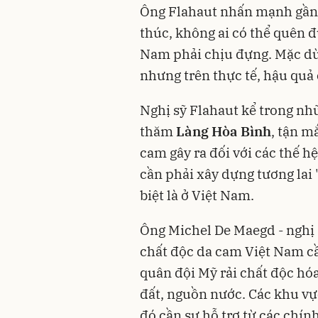
Ông Flahaut nhấn mạnh gần 
thúc, không ai có thể quên 
Nam phải chịu đựng. Mặc dù
nhưng trên thực tế, hậu quả
Nghị sỹ Flahaut kể trong nh
thăm
Làng Hòa Bình
, tận m
cam gây ra đối với các thế 
cần phải xây dựng tương lai 
biệt là ở Việt Nam.
Ông Michel De Maegd - nghị 
chất độc da cam Việt Nam cần
quân đội Mỹ rải chất độc hóa
đất, nguồn nước. Các khu vự
đó cần sự hỗ trợ từ các chín