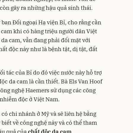
còn gây ra những hậu quả sinh thái.
 ban Đối ngoại Hạ viện Bỉ, cho rằng cần
 cam khi có hàng triệu người dân Việt
da cam, vẫn đang phải đối mặt với
t độc này như là bệnh tật, dị tật, đất
i tác của Bỉ do đó việc nước này hỗ trợ
độc da cam là cần thiết. Bà Els Van Hoof
Công nghệ Haemers sử dụng các công
t nhiễm độc ở Việt Nam.
 có chi nhánh ở Mỹ và sẽ liên hệ bằng
 biết về công nghệ này và có thể tham
hậu quả của
chất độc da cam
.