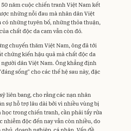
50 năm cuộc chiến tranh Việt Nam kết
được những nỗi đau mà nhân dân Việt
 có những tuyên bố, những thỏa thuận,
 của chất độc da cam vẫn còn đó.
ững chuyến thăm Việt Nam, ông đã tới
ắt chứng kiến hậu quả mà chất độc da
hệ người dân Việt Nam. Ông khẳng định
"đáng sống" cho các thế hệ sau này, đặc
sỹ liên bang, cho rằng các nạn nhân
 sự hỗ trợ lâu dài bởi vì nhiều vùng bị
 học trong chiến tranh, cần phải tẩy rửa
c nhiễm độc đến nay vẫn còn nhiều, do
h phủ, doanh nghiệp, cá nhân. Vấn đề