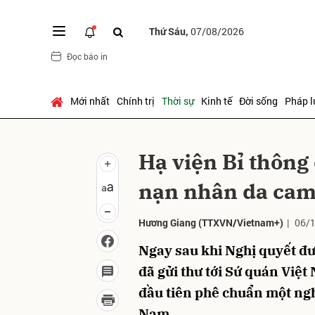
Thứ Sáu,
07/08/2026
Đọc báo in
Gửi 
Mới nhất
Chính trị
Thời sự
Kinh tế
Đời sống
Pháp l
Hạ viện Bỉ thông
nạn nhân da cam
Hương Giang
(TTXVN/Vietnam+)
|
06/1
Ngay sau khi Nghị quyết đư
đã gửi thư tới Sứ quán Việt
đầu tiên phê chuẩn một ng
Nam.