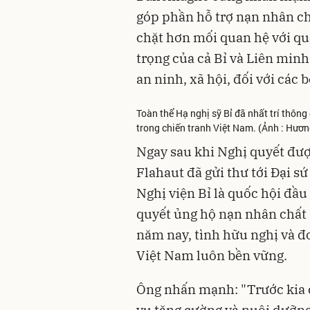
góp phần hỗ trợ nạn nhân c
chặt hơn mối quan hệ với quố
trọng của cả Bỉ và Liên minh 
an ninh, xã hội, đối với các b
Toàn thể Hạ nghị sỹ Bỉ đã nhất trí thôn
trong chiến tranh Việt Nam. (Ảnh : Hư
Ngay sau khi Nghị quyết đượ
Flahaut đã gửi thư tới Đại s
Nghị viện Bỉ là quốc hội đầu
quyết ủng hộ nạn nhân chất
năm nay, tình hữu nghị và đ
Việt Nam luôn bền vững.
Ông nhấn mạnh: "Trước kia c