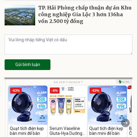
TP. Hải Phòng chấp thuận dự án Khu
công nghiệp Gia Lộc 3 hơn 136ha
vốn 2.500 tỷ đồng
Gửi bình luận
ADVERTISEMENT
-63%
-6%
-63%
Quạt tích điện kẹp
Serum Vaseline
Quạt tích điện kẹp
Bơm
bàn mini để bàn
Gluta-Hya Dưỡng
bàn mini để bàn
Ô T