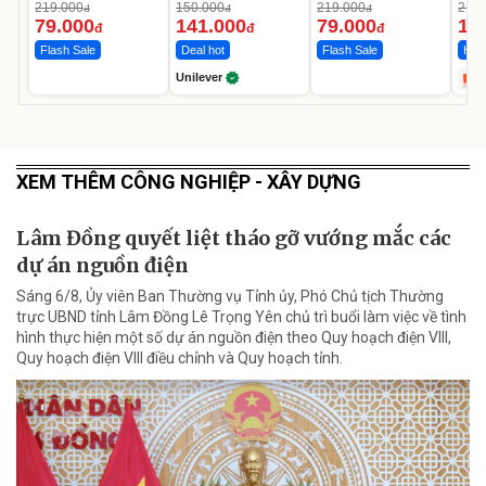
Da Sáng Mịn Sau 7
MED
219.000
150.000
219.000
2.69
đ
đ
đ
Ngày
12.
79.000
141.000
79.000
1.
đ
đ
đ
Flash Sale
Deal hot
Flash Sale
Hot 
Unilever
XEM THÊM CÔNG NGHIỆP - XÂY DỰNG
Lâm Đồng quyết liệt tháo gỡ vướng mắc các
dự án nguồn điện
Sáng 6/8, Ủy viên Ban Thường vụ Tỉnh ủy, Phó Chủ tịch Thường
trực UBND tỉnh Lâm Đồng Lê Trọng Yên chủ trì buổi làm việc về tình
hình thực hiện một số dự án nguồn điện theo Quy hoạch điện VIII,
Quy hoạch điện VIII điều chỉnh và Quy hoạch tỉnh.