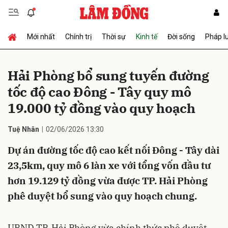
Mới nhất
Chính trị
Thời sự
Kinh tế
Đời sống
Pháp l
Gửi bình luận
Hải Phòng bổ sung tuyến đường
tốc độ cao Đông - Tây quy mô
19.000 tỷ đồng vào quy hoạch
Tuệ Nhân
02/06/2026 13:30
Dự án đường tốc độ cao kết nối Đông - Tây dài
Hủy
Gửi
23,5km, quy mô 6 làn xe với tổng vốn đầu tư
hơn 19.129 tỷ đồng vừa được TP. Hải Phòng
phê duyệt bổ sung vào quy hoạch chung.
UBND TP. Hải Phòng vừa chính thức phê duyệt