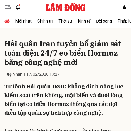
Mới nhất
Chính trị
Thời sự
Kinh tế
Đời sống
Pháp l
Gửi bình luận
Hải quân Iran tuyên bố giám sát
toàn diện 24/7 eo biển Hormuz
bằng công nghệ mới
Tuệ Nhân
17/02/2026 17:27
Tư lệnh Hải quân IRGC khẳng định năng lực
Hủy
Gửi
kiểm soát trên không, mặt biển và dưới lòng
biển tại eo biển Hormuz thông qua các đợt
diễn tập quân sự tích hợp công nghệ.
Lực lượng Vệ binh Cách mạng Hồi giáo Iran