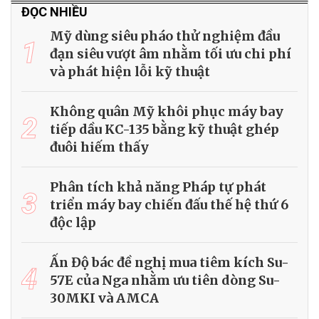
ĐỌC NHIỀU
Mỹ dùng siêu pháo thử nghiệm đầu
1
đạn siêu vượt âm nhằm tối ưu chi phí
và phát hiện lỗi kỹ thuật
Không quân Mỹ khôi phục máy bay
2
tiếp dầu KC-135 bằng kỹ thuật ghép
đuôi hiếm thấy
Phân tích khả năng Pháp tự phát
3
triển máy bay chiến đấu thế hệ thứ 6
độc lập
Ấn Độ bác đề nghị mua tiêm kích Su-
4
57E của Nga nhằm ưu tiên dòng Su-
30MKI và AMCA