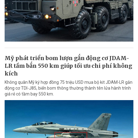
Mỹ phát triển bom lượn gắn động cơ JDAM-
LR tầm bắn 550 km giúp tối ưu chi phí không
kích
Không quân Mỹ ký hợp đồng 75 triệu USD mua bộ kit JDAM-LR gắn
động cơ TDI-J85, biến bom thông thường thành tên lửa hành trình
giá rẻ có tầm bay 550 km.