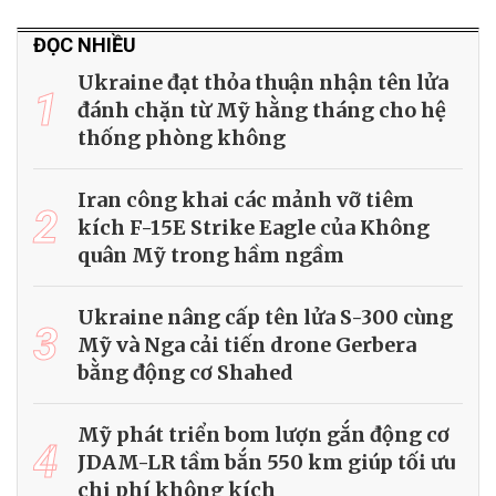
ĐỌC NHIỀU
Ukraine đạt thỏa thuận nhận tên lửa
1
đánh chặn từ Mỹ hằng tháng cho hệ
thống phòng không
Iran công khai các mảnh vỡ tiêm
2
kích F-15E Strike Eagle của Không
quân Mỹ trong hầm ngầm
Ukraine nâng cấp tên lửa S-300 cùng
3
Mỹ và Nga cải tiến drone Gerbera
bằng động cơ Shahed
Mỹ phát triển bom lượn gắn động cơ
4
JDAM-LR tầm bắn 550 km giúp tối ưu
chi phí không kích