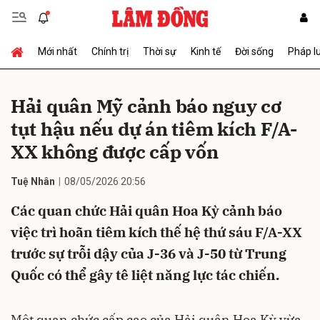
Mới nhất
Chính trị
Thời sự
Kinh tế
Đời sống
Pháp l
Gửi bình luận
Hải quân Mỹ cảnh báo nguy cơ
tụt hậu nếu dự án tiêm kích F/A-
XX không được cấp vốn
Tuệ Nhân
08/05/2026 20:56
Các quan chức Hải quân Hoa Kỳ cảnh báo
Hủy
Gửi
việc trì hoãn tiêm kích thế hệ thứ sáu F/A-XX
trước sự trỗi dậy của J-36 và J-50 từ Trung
Quốc có thể gây tê liệt năng lực tác chiến.
Một quan chức cấp cao của Hải quân Hoa Kỳ vừa