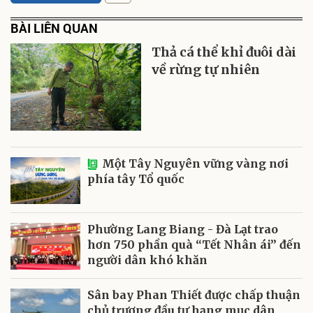
BÀI LIÊN QUAN
Thả cá thể khỉ đuôi dài
về rừng tự nhiên
Một Tây Nguyên vững vàng nơi
phía tây Tổ quốc
Phường Lang Biang - Đà Lạt trao
hơn 750 phần quà “Tết Nhân ái” đến
người dân khó khăn
Sân bay Phan Thiết được chấp thuận
chủ trương đầu tư hạng mục dân