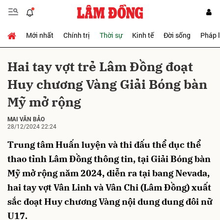
Mới nhất
Chính trị
Thời sự
Kinh tế
Đời sống
Pháp 
Gửi bình luận
Hai tay vợt trẻ Lâm Đồng đoạt
Huy chương Vàng Giải Bóng bàn
Mỹ mở rộng
MAI VĂN BẢO
28/12/2024 22:24
Trung tâm Huấn luyện và thi đấu thể dục thể
Hủy
Gửi
thao tỉnh Lâm Đồng thông tin, tại Giải Bóng bàn
Mỹ mở rộng năm 2024, diễn ra tại bang Nevada,
hai tay vợt Vân Linh và Vân Chi (Lâm Đồng) xuất
sắc đoạt Huy chương Vàng nội dung dung đôi nữ
U17.