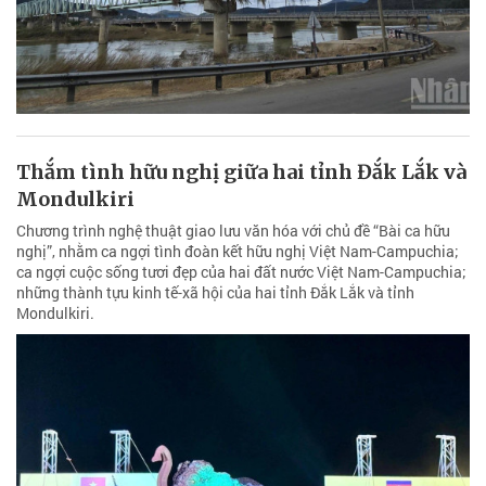
Thắm tình hữu nghị giữa hai tỉnh Đắk Lắk và
Mondulkiri
Chương trình nghệ thuật giao lưu văn hóa với chủ đề “Bài ca hữu
nghị”, nhằm ca ngợi tình đoàn kết hữu nghị Việt Nam-Campuchia;
ca ngợi cuộc sống tươi đẹp của hai đất nước Việt Nam-Campuchia;
những thành tựu kinh tế-xã hội của hai tỉnh Đắk Lắk và tỉnh
Mondulkiri.