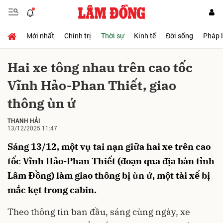
Mới nhất
Chính trị
Thời sự
Kinh tế
Đời sống
Pháp 
Gửi bình luận
Hai xe tông nhau trên cao tốc
Vĩnh Hảo-Phan Thiết, giao
thông ùn ứ
THANH HẢI
13/12/2025 11:47
Sáng 13/12, một vụ tai nạn giữa hai xe trên cao
Hủy
Gửi
tốc Vĩnh Hảo-Phan Thiết (đoạn qua địa bàn tỉnh
Lâm Đồng) làm giao thông bị ùn ứ, một tài xế bị
mắc kẹt trong cabin.
Theo thông tin ban đầu, sáng cùng ngày, xe