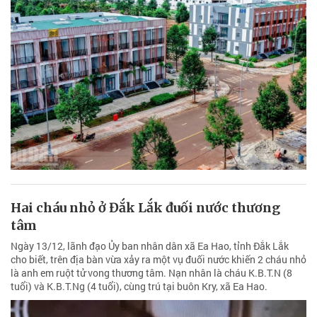
Hai cháu nhỏ ở Đắk Lắk đuối nước thương
tâm
Ngày 13/12, lãnh đạo Ủy ban nhân dân xã Ea Hao, tỉnh Đắk Lắk
cho biết, trên địa bàn vừa xảy ra một vụ đuối nước khiến 2 cháu nhỏ
là anh em ruột tử vong thương tâm. Nạn nhân là cháu K.B.T.N (8
tuổi) và K.B.T.Ng (4 tuổi), cùng trú tại buôn Kry, xã Ea Hao.