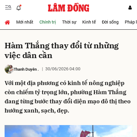
Mới nhất
Chính trị
Thời sự
Kinh tế
Đời sống
Pháp 
Gửi bình luận
Hàm Thắng thay đổi từ những
việc dân cần
30/06/2026 04:00
Thanh Duyên
.
Với một địa phương có kinh tế nông nghiệp
còn chiếm tỷ trọng lớn, phường Hàm Thắng
Hủy
Gửi
đang từng bước thay đổi diện mạo đô thị theo
hướng xanh, sạch, đẹp.