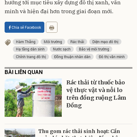
hướng tới mục tiêu xây dựng đô thị xanh, văn
minh và hiện đại hơn trong giai đoạn mới.
Chia sẻ Facebook
Hàm Thắng
Môi trường
Rác thải
Diện mạo đô thị
Hạ tầng dân sinh
Nước sạch
Bảo vệ môi trường
Chỉnh trang đô thị
Đồng thuận nhân dân
Đô thị văn minh
BÀI LIÊN QUAN
Rác thải từ thuốc bảo
vệ thực vật và nỗi lo
trên đồng ruộng Lâm
Đồng
Thu gom rác thải sinh hoạt: Cần