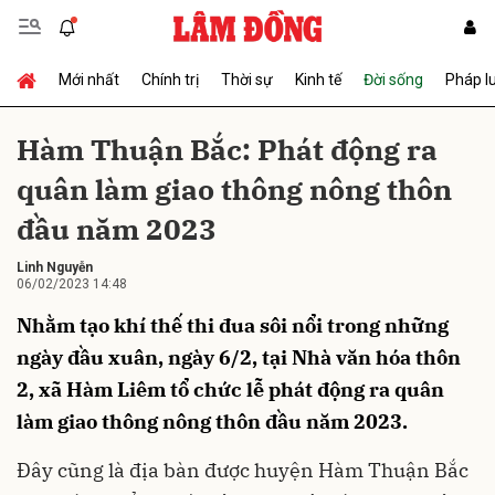
Mới nhất
Chính trị
Thời sự
Kinh tế
Đời sống
Pháp l
Gửi bình luận
Hàm Thuận Bắc: Phát động ra
quân làm giao thông nông thôn
đầu năm 2023
Linh Nguyễn
06/02/2023 14:48
Nhằm tạo khí thế thi đua sôi nổi trong những
Hủy
Gửi
ngày đầu xuân, ngày 6/2, tại Nhà văn hóa thôn
2, xã Hàm Liêm tổ chức lễ phát động ra quân
làm giao thông nông thôn đầu năm 2023.
Đây cũng là địa bàn được huyện Hàm Thuận Bắc