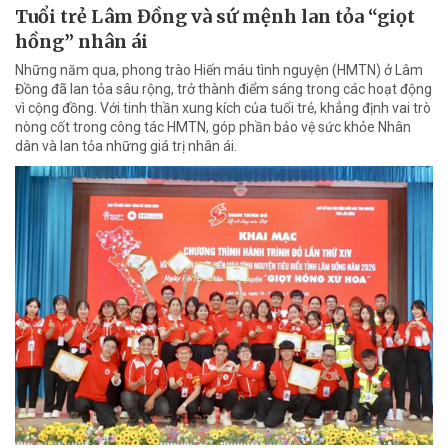
Tuổi trẻ Lâm Đồng và sứ mệnh lan tỏa “giọt
hồng” nhân ái
Những năm qua, phong trào Hiến máu tình nguyện (HMTN) ở Lâm
Đồng đã lan tỏa sâu rộng, trở thành điểm sáng trong các hoạt động
vì cộng đồng. Với tinh thần xung kích của tuổi trẻ, khẳng định vai trò
nòng cốt trong công tác HMTN, góp phần bảo vệ sức khỏe Nhân
dân và lan tỏa những giá trị nhân ái.