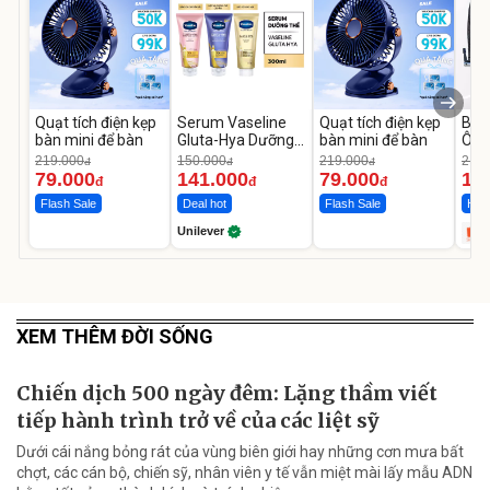
Quạt tích điện kẹp
Serum Vaseline
Quạt tích điện kẹp
Bơm
bàn mini để bàn
Gluta-Hya Dưỡng
bàn mini để bàn
Ô T
Da Sáng Mịn Sau 7
MED
219.000
150.000
219.000
2.69
đ
đ
đ
Ngày
12.
79.000
141.000
79.000
1.
đ
đ
đ
Flash Sale
Deal hot
Flash Sale
Hot 
Unilever
XEM THÊM ĐỜI SỐNG
Chiến dịch 500 ngày đêm: Lặng thầm viết
tiếp hành trình trở về của các liệt sỹ
Dưới cái nắng bỏng rát của vùng biên giới hay những cơn mưa bất
chợt, các cán bộ, chiến sỹ, nhân viên y tế vẫn miệt mài lấy mẫu ADN