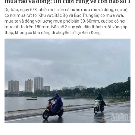
mưa rào và dông; tin cuối cùng về cơn bão số 3
Dự báo, ngày 6/8, nhiều nơi trên cả nước mưa rào và dông, cục bộ
có nơi mưa rất to. Khu vực Bắc Bộ và Bắc Trung Bộ có mưa vừa,
mưa to và dông với lượng mưa phổ biến 30-60mm, cục bộ có nơi
mưa rất to trên 180mm. Bão số 3 suy yếu dần thành một vùng áp
thấp, không có khả năng di chuyển trở lại Biển Đông.