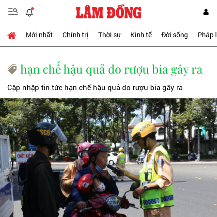
Mới nhất
Chính trị
Thời sự
Kinh tế
Đời sống
Pháp 
hạn chế hậu quả do rượu bia gây ra
Cập nhập tin tức hạn chế hậu quả do rượu bia gây ra