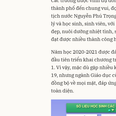
Các trường được vinh dự đón
thành phố đến chung vui, đ
tịch nước Nguyễn Phú Trọng 
lý và học sinh, sinh viên, v
đẹp, nuôi dưỡng nhiệt tình, s
đạt được nhiều thành công 
Năm học 2020-2021 được đán
đầu tiên triển khai chương t
1. Vì vậy, mặc dù gặp nhiều
19, nhưng ngành Giáo dục cù
đồng bộ về mọi mặt, đáp ứng 
toàn diện.