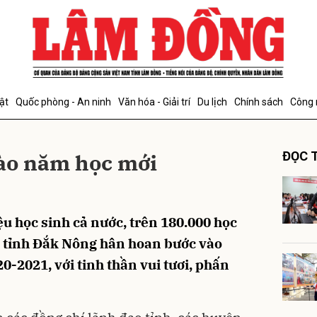
bình luận
ật
Quốc phòng - An ninh
Văn hóa - Giải trí
Du lịch
Chính sách
Công 
ào năm học mới
ĐỌC T
ệu học sinh cả nước, trên 180.000 học
Hủy
G
n tỉnh Đắk Nông hân hoan bước vào
-2021, với tinh thần vui tươi, phấn