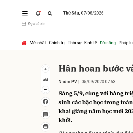
Thứ Sáu,
07/08/2026
Đọc báo in
Gửi 
Mới nhất
Chính trị
Thời sự
Kinh tế
Đời sống
Pháp lu
Hân hoan bước v
Nhóm PV
|
05/09/2020 07:53
Sáng 5/9, cùng với hàng tri
sinh các bậc học trong toà
khai giảng năm học mới 2020
khởi.