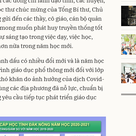
 các đồng chí lãnh đạo tỉnh, các huyện,
ọc thư chúc mừng của Tổng Bí thư, Chủ
gửi đến các thầy, cô giáo, cán bộ quản
ới mong muốn phát huy truyền thống tốt
ự sáng tạo trong việc dạy, việc học,
hơn nữa trong năm học mới.
h dấu có nhiều đổi mới và là năm học
rình giáo dục phổ thông mới đối với lớp
 khó khăn do ảnh hưởng của dịch Covid-
ng các địa phương đã nỗ lực, chuẩn bị
yêu cầu tiếp tục phát triển giáo dục