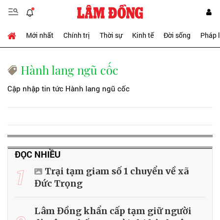
Mới nhất
Chính trị
Thời sự
Kinh tế
Đời sống
Pháp 
Hành lang ngũ cốc
Cập nhập tin tức Hành lang ngũ cốc
ĐỌC NHIỀU
1
Trại tạm giam số 1 chuyển về xã
Đức Trọng
Lâm Đồng khẩn cấp tạm giữ người