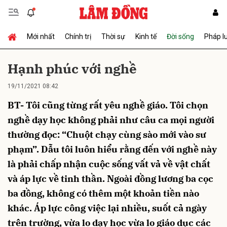
Mới nhất
Chính trị
Thời sự
Kinh tế
Đời sống
Pháp l
Gửi bình luận
Hạnh phúc với nghề
19/11/2021 08:42
BT- Tôi cũng từng rất yêu nghề giáo. Tôi chọn
nghề dạy học không phải như câu ca mọi người
thường đọc: “Chuột chạy cùng sào mới vào sư
phạm”. Dẫu tôi luôn hiểu rằng đến với nghề này
Hủy
Gửi
là phải chấp nhận cuộc sống vất vả về vật chất
và áp lực về tinh thần. Ngoài đồng lương ba cọc
ba đồng, không có thêm một khoản tiền nào
khác. Áp lực công việc lại nhiều, suốt cả ngày
trên trường, vừa lo dạy học vừa lo giáo dục các