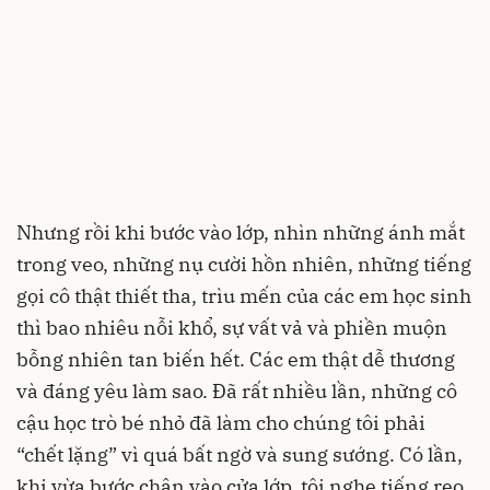
Nhưng rồi khi bước vào lớp, nhìn những ánh mắt
trong veo, những nụ cười hồn nhiên, những tiếng
gọi cô thật thiết tha, trìu mến của các em học sinh
thì bao nhiêu nỗi khổ, sự vất vả và phiền muộn
bỗng nhiên tan biến hết. Các em thật dễ thương
và đáng yêu làm sao. Đã rất nhiều lần, những cô
cậu học trò bé nhỏ đã làm cho chúng tôi phải
“chết lặng” vì quá bất ngờ và sung sướng. Có lần,
khi vừa bước chân vào cửa lớp, tôi nghe tiếng reo