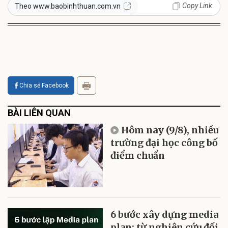
Copy Link
Theo www.baobinhthuan.com.vn
Chia sẻ Facebook
BÀI LIÊN QUAN
Hôm nay (9/8), nhiều
trường đại học công bố
điểm chuẩn
6 bước xây dựng media
plan: từ nghiên cứu đối