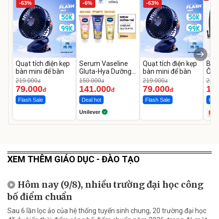
-63%
-6%
-63%
Quạt tích điện kẹp
Serum Vaseline
Quạt tích điện kẹp
Bơm
bàn mini để bàn
Gluta-Hya Dưỡng
bàn mini để bàn
Ô T
Da Sáng Mịn Sau 7
MED
219.000
150.000
219.000
2.69
đ
đ
đ
Ngày
12.
79.000
141.000
79.000
1.
đ
đ
đ
Flash Sale
Deal hot
Flash Sale
Hot 
Unilever
XEM THÊM GIÁO DỤC - ĐÀO TẠO
Hôm nay (9/8), nhiều trường đại học công
bố điểm chuẩn
Sau 6 lần lọc ảo của hệ thống tuyển sinh chung, 20 trường đại học