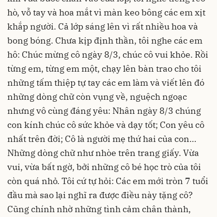
hò, vỗ tay và hoa mắt vì màn keo bông các em xịt
khắp người. Cả lớp sáng lên vì rất nhiều hoa và
bong bóng. Chưa kịp định thần, tôi nghe các em
hô: Chúc mừng cô ngày 8/3, chúc cô vui khỏe. Rồi
từng em, từng em một, chạy lên bàn trao cho tôi
những tấm thiệp tự tay các em làm và viết lên đó
những dòng chữ còn vụng về, nguệch ngoạc
nhưng vô cùng đáng yêu: Nhân ngày 8/3 chúng
con kính chúc cô sức khỏe và dạy tốt; Con yêu cô
nhất trên đời; Cô là người mẹ thứ hai của con…
Những dòng chữ như nhòe trên trang giấy. Vừa
vui, vừa bất ngờ, bởi những cô bé học trò của tôi
còn quá nhỏ. Tôi cứ tự hỏi: Các em mới tròn 7 tuổi
đầu mà sao lại nghĩ ra được điều này tặng cô?
Cũng chính nhờ những tình cảm chân thành,