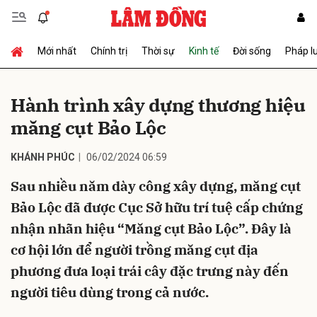
Mới nhất
Chính trị
Thời sự
Kinh tế
Đời sống
Pháp l
Gửi bình luận
Hành trình xây dựng thương hiệu
măng cụt Bảo Lộc
KHÁNH PHÚC
06/02/2024 06:59
Sau nhiều năm dày công xây dựng, măng cụt
Bảo Lộc đã được Cục Sở hữu trí tuệ cấp chứng
Hủy
Gửi
nhận nhãn hiệu “Măng cụt Bảo Lộc”. Đây là
cơ hội lớn để người trồng măng cụt địa
phương đưa loại trái cây đặc trưng này đến
người tiêu dùng trong cả nước.