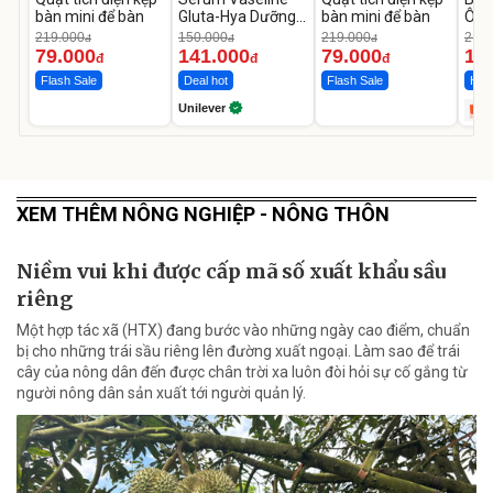
bàn mini để bàn
Gluta-Hya Dưỡng
bàn mini để bàn
Ô T
Da Sáng Mịn Sau 7
MED
219.000
150.000
219.000
2.69
đ
đ
đ
Ngày
12.
79.000
141.000
79.000
1.
đ
đ
đ
Flash Sale
Deal hot
Flash Sale
Hot 
Unilever
XEM THÊM NÔNG NGHIỆP - NÔNG THÔN
Niềm vui khi được cấp mã số xuất khẩu sầu
riêng
Một hợp tác xã (HTX) đang bước vào những ngày cao điểm, chuẩn
bị cho những trái sầu riêng lên đường xuất ngoại. Làm sao để trái
cây của nông dân đến được chân trời xa luôn đòi hỏi sự cố gắng từ
người nông dân sản xuất tới người quản lý.