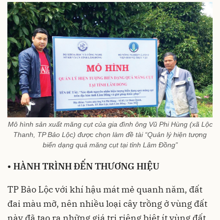
Mô hình sản xuất măng cụt của gia đình ông Vũ Phi Hùng (xã Lộc
Thanh, TP Bảo Lộc) được chọn làm đề tài “Quản lý hiện tượng
biến dạng quả măng cụt tại tỉnh Lâm Đồng”
•
HÀNH TRÌNH ĐẾN THƯƠNG HIỆU
TP Bảo Lộc với khí hậu mát mẻ quanh năm, đất
đai màu mỡ, nên nhiều loại cây trồng ở vùng đất
này đã tạo ra những giá trị riêng biệt ít vùng đất