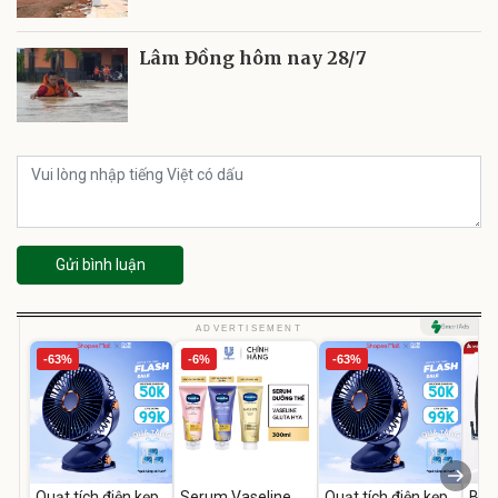
Lâm Đồng hôm nay 28/7
Gửi bình luận
ADVERTISEMENT
-63%
-6%
-63%
Quạt tích điện kẹp
Serum Vaseline
Quạt tích điện kẹp
Bơm