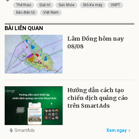
Thể thao
Giải trí
Sức khỏe
ôtô-Xe máy
VNPT
báo điện tử
Việt Nam
BÀI LIÊN QUAN
Lâm Đồng hôm nay
08/08
Hướng dẫn cách tạo
chiến dịch quảng cáo
trên SmartAds
SmartAds
Xem ngay