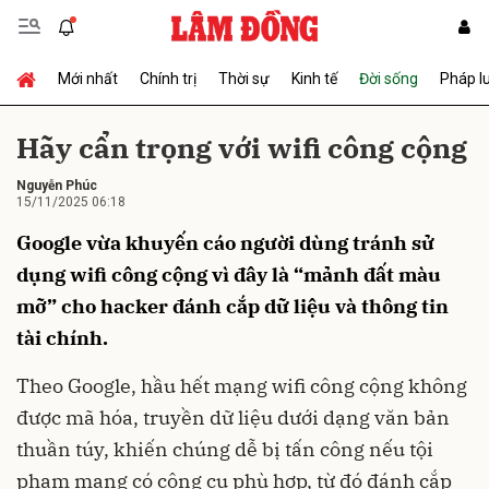
Mới nhất
Chính trị
Thời sự
Kinh tế
Đời sống
Pháp l
Gửi bình luận
Hãy cẩn trọng với wifi công cộng
Nguyễn Phúc
15/11/2025 06:18
Google vừa khuyến cáo người dùng tránh sử
dụng wifi công cộng vì đây là “mảnh đất màu
mỡ” cho hacker đánh cắp dữ liệu và thông tin
Hủy
Gửi
tài chính.
Theo Google, hầu hết mạng wifi công cộng không
được mã hóa, truyền dữ liệu dưới dạng văn bản
thuần túy, khiến chúng dễ bị tấn công nếu tội
phạm mạng có công cụ phù hợp, từ đó đánh cắp