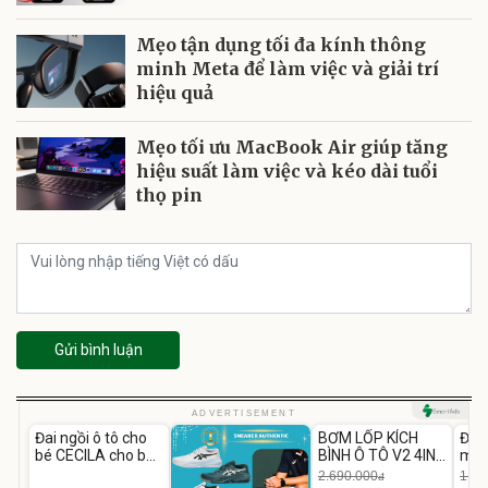
Mẹo tận dụng tối đa kính thông
minh Meta để làm việc và giải trí
hiệu quả
Mẹo tối ưu MacBook Air giúp tăng
hiệu suất làm việc và kéo dài tuổi
thọ pin
Gửi bình luận
Unmute
Unmute
U
ADVERTISEMENT
Đai ngồi ô tô cho
BƠM LỐP KÍCH
Đèn
-37%
bé CECILA cho bé
BÌNH Ô TÔ V2 4IN1
mặt
1-9 tuổi
Medicar
202
2.690.000
1.08
đ