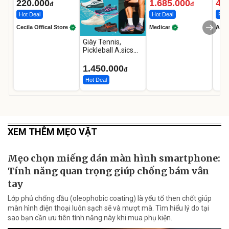
12.000mAh
LED
220.000
1.685.000
46
đ
đ
Hot Deal
Hot Deal
Flas
Cecila Offical Store
Medicar
A do
Giày Tennis,
Pickleball A.sics
Resolution X Đủ
Các Phối Màu
1.450.000
đ
Hot Deal
XEM THÊM MẸO VẶT
Mẹo chọn miếng dán màn hình smartphone:
Tính năng quan trọng giúp chống bám vân
tay
Lớp phủ chống dầu (oleophobic coating) là yếu tố then chốt giúp
màn hình điện thoại luôn sạch sẽ và mượt mà. Tìm hiểu lý do tại
sao bạn cần ưu tiên tính năng này khi mua phụ kiện.