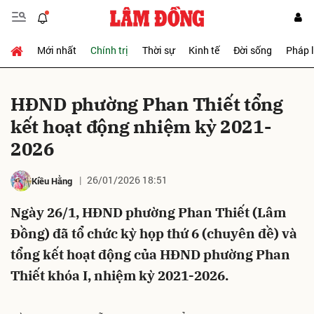
Mới nhất
Chính trị
Thời sự
Kinh tế
Đời sống
Pháp 
Gửi bình luận
HĐND phường Phan Thiết tổng
kết hoạt động nhiệm kỳ 2021-
2026
26/01/2026 18:51
Kiều Hằng
Ngày 26/1, HĐND phường Phan Thiết (Lâm
Hủy
Gửi
Đồng) đã tổ chức kỳ họp thứ 6 (chuyên đề) và
tổng kết hoạt động của HĐND phường Phan
Thiết khóa I, nhiệm kỳ 2021-2026.