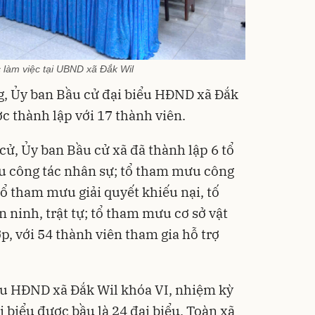
 làm việc tại UBND xã Đắk Wil
g, Ủy ban Bầu cử đại biểu HĐND xã Đắk
 thành lập với 17 thành viên.
ử, Ủy ban Bầu cử xã đã thành lập 6 tổ
 công tác nhân sự; tổ tham mưu công
 tổ tham mưu giải quyết khiếu nại, tố
 ninh, trật tự; tổ tham mưu cơ sở vật
, với 54 thành viên tham gia hỗ trợ
ểu HĐND xã Đắk Wil khóa VI, nhiệm kỳ
i biểu được bầu là 24 đại biểu. Toàn xã