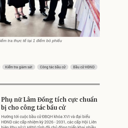
iểm tra thực tế tại 1 điểm bỏ phiếu
Kiểm tra giám sát
Công tác bầu cử
Bầu cử HĐND
Phụ nữ Lâm Đồng tích cực chuẩn
bị cho công tác bầu cử
Hướng tới cuộc bầu cử ĐBQH khóa XVI và đại biểu
HĐND các cấp nhiệm kỳ 2026 - 2031, các cấp Hội Liên
hiệp Phụ nữ (LHPN) tỉnh đã chủ động triển khai nhiều