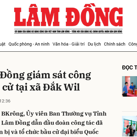
bình luận
uật
Quốc phòng - An ninh
Văn hóa - Giải trí
Du lịch
Chính sách
Công
ĐỌC T
Đồng giám sát công
 cử tại xã Đắk Wil
12:36
Hủy
G
g BKrông, Ủy viên Ban Thường vụ Tỉnh
h Lâm Đồng dẫn đầu đoàn công tác đã
 bị và tổ chức bầu cử đại biểu Quốc