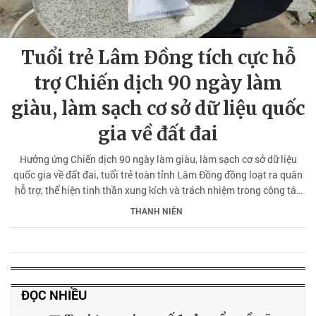
Tuổi trẻ Lâm Đồng tích cực hỗ
trợ Chiến dịch 90 ngày làm
giàu, làm sạch cơ sở dữ liệu quốc
gia về đất đai
Hưởng ứng Chiến dịch 90 ngày làm giàu, làm sạch cơ sở dữ liệu
quốc gia về đất đai, tuổi trẻ toàn tỉnh Lâm Đồng đồng loạt ra quân
hỗ trợ, thể hiện tinh thần xung kích và trách nhiệm trong công tác
chuyển đổi số, góp phần xây dựng nền tảng dữ liệu đất đai hiện đại,
THANH NIÊN
minh bạch.
ĐỌC NHIỀU