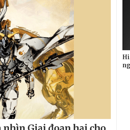
Hi
ng
 nhìn Giai đoạn hai cho