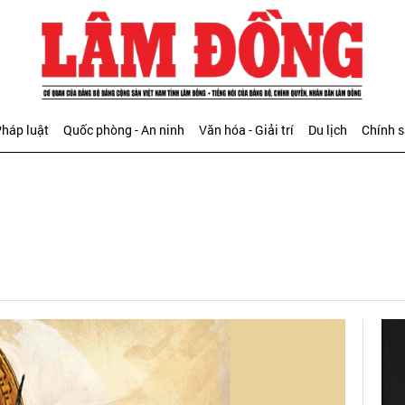
háp luật
Quốc phòng - An ninh
Văn hóa - Giải trí
Du lịch
Chính 