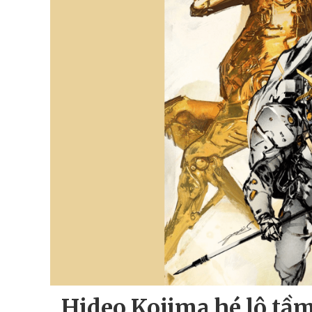
Hideo Kojima hé lộ tầm