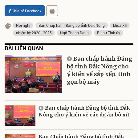
Chia sẻ Facebook
Hội nghị
Ban Chấp hành Đảng bộ tỉnh Đắk Nông
khóa XII
nhiệm kỳ 2020 - 2025
Ngô Thanh Danh
Bí thư Tỉnh ủy
BÀI LIÊN QUAN
Ban chấp hành Đảng
bộ tỉnh Đắk Nông cho
ý kiến về sắp xếp, tinh
gọn bộ máy
Ban chấp hành Đảng bộ tỉnh Đắk
Nông cho ý kiến về các dự án bô xít
Ban Chấp hành Đảng bộ tỉnh Đắk