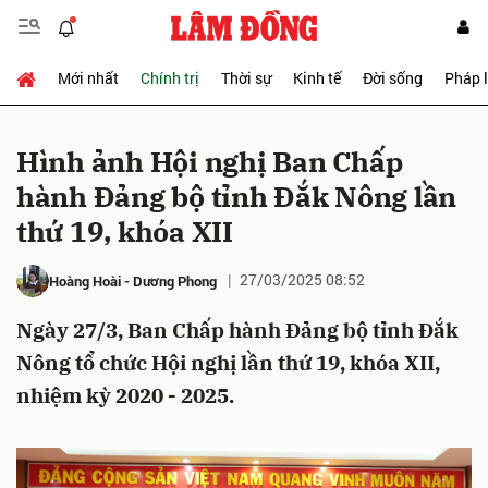
Mới nhất
Chính trị
Thời sự
Kinh tế
Đời sống
Pháp 
Gửi bình luận
Hình ảnh Hội nghị Ban Chấp
hành Đảng bộ tỉnh Đắk Nông lần
thứ 19, khóa XII
27/03/2025 08:52
Hoàng Hoài
-
Dương Phong
Ngày 27/3, Ban Chấp hành Đảng bộ tỉnh Đắk
Hủy
Gửi
Nông tổ chức Hội nghị lần thứ 19, khóa XII,
nhiệm kỳ 2020 - 2025.