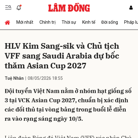
Mới nhất
Chính trị
Thời sự
Kinh tế
Đời sống
Pháp l
Gửi bình luận
HLV Kim Sang-sik và Chủ tịch
VFF sang Saudi Arabia dự bốc
thăm Asian Cup 2027
Tuệ Nhân
08/05/2026 18:55
Đội tuyển Việt Nam nằm ở nhóm hạt giống số
Hủy
Gửi
3 tại VCK Asian Cup 2027, chuẩn bị xác định
các đối thủ tại vòng bảng trong buổi lễ diễn
ra vào rạng sáng ngày 10/5.
Liên đoàn Bóng đá Việt Nam (VFF) xác nhận Chủ