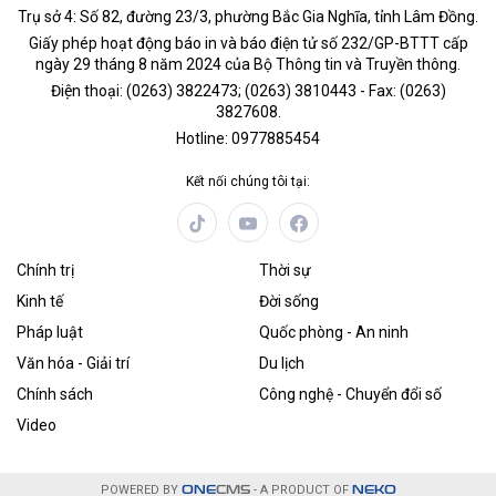
Trụ sở 4: Số 82, đường 23/3, phường Bắc Gia Nghĩa, tỉnh Lâm Đồng.
Giấy phép hoạt động báo in và báo điện tử số 232/GP-BTTT cấp
ngày 29 tháng 8 năm 2024 của Bộ Thông tin và Truyền thông.
Điện thoại: (0263) 3822473; (0263) 3810443 - Fax: (0263)
3827608.
Hotline: 0977885454
Kết nối chúng tôi tại:
Chính trị
Thời sự
Kinh tế
Đời sống
Pháp luật
Quốc phòng - An ninh
Văn hóa - Giải trí
Du lịch
Chính sách
Công nghệ - Chuyển đổi số
Video
POWERED BY
ONE
CMS
- A PRODUCT OF
NEKO