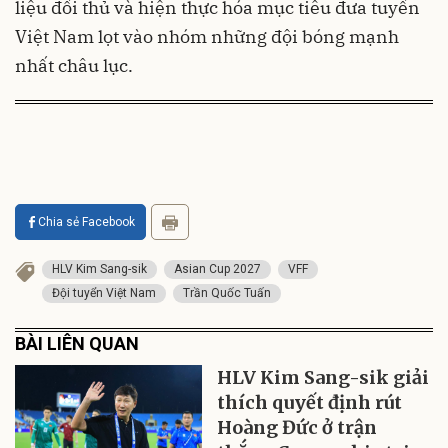
liệu đối thủ và hiện thực hóa mục tiêu đưa tuyển
Việt Nam lọt vào nhóm những đội bóng mạnh
nhất châu lục.
Chia sẻ Facebook
HLV Kim Sang-sik
Asian Cup 2027
VFF
Đội tuyển Việt Nam
Trần Quốc Tuấn
BÀI LIÊN QUAN
HLV Kim Sang-sik giải
thích quyết định rút
Hoàng Đức ở trận