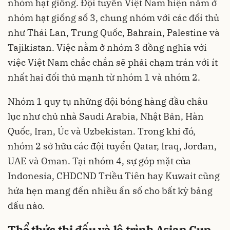
nhóm hạt giống. Đội tuyển Việt Nam hiện nằm ở
nhóm hạt giống số 3, chung nhóm với các đối thủ
như Thái Lan, Trung Quốc, Bahrain, Palestine và
Tajikistan. Việc nằm ở nhóm 3 đồng nghĩa với
việc Việt Nam chắc chắn sẽ phải chạm trán với ít
nhất hai đối thủ mạnh từ nhóm 1 và nhóm 2.
Nhóm 1 quy tụ những đội bóng hàng đầu châu
lục như chủ nhà Saudi Arabia, Nhật Bản, Hàn
Quốc, Iran, Úc và Uzbekistan. Trong khi đó,
nhóm 2 sở hữu các đội tuyển Qatar, Iraq, Jordan,
UAE và Oman. Tại nhóm 4, sự góp mặt của
Indonesia, CHDCND Triều Tiên hay Kuwait cũng
hứa hẹn mang đến nhiều ẩn số cho bất kỳ bảng
đấu nào.
Thể thức thi đấu và lộ trình Asian Cup