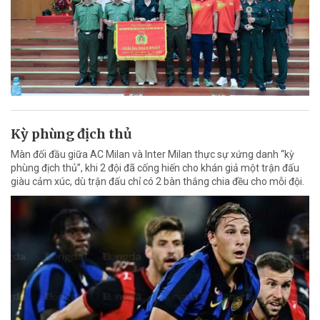
Kỳ phùng địch thủ
Màn đối đầu giữa AC Milan và Inter Milan thực sự xứng danh “kỳ
phùng địch thủ”, khi 2 đội đã cống hiến cho khán giả một trận đấu
giàu cảm xúc, dù trận đấu chỉ có 2 bàn thắng chia đều cho mỗi đội.