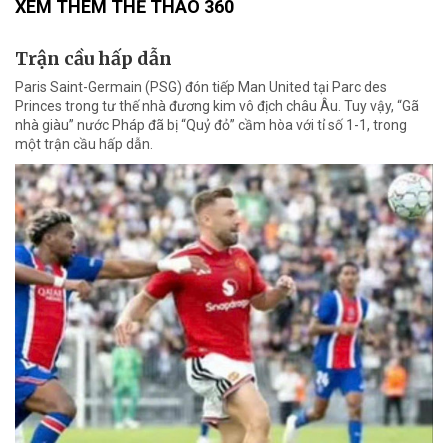
XEM THÊM THỂ THAO 360
Trận cầu hấp dẫn
Paris Saint-Germain (PSG) đón tiếp Man United tại Parc des
Princes trong tư thế nhà đương kim vô địch châu Âu. Tuy vậy, “Gã
nhà giàu” nước Pháp đã bị “Quỷ đỏ” cầm hòa với tỉ số 1-1, trong
một trận cầu hấp dẫn.