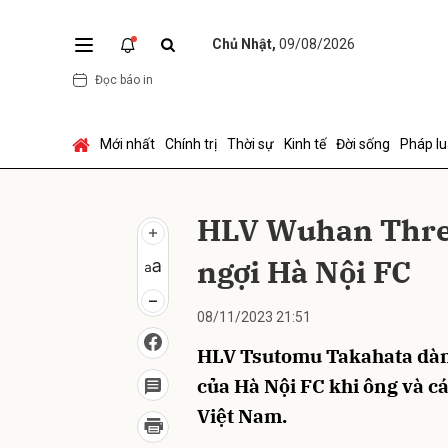
Chủ Nhật,
09/08/2026
Đọc báo in
Gửi 
Mới nhất
Chính trị
Thời sự
Kinh tế
Đời sống
Pháp lu
HLV Wuhan Three
ngợi Hà Nội FC
08/11/2023 21:51
HLV Tsutomu Takahata dành
của Hà Nội FC khi ông và cá
Việt Nam.