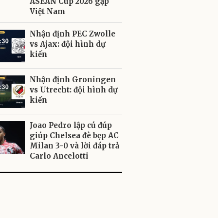
ASEAN Cup 2026 gặp
Việt Nam
Nhận định PEC Zwolle
vs Ajax: đội hình dự
kiến
Nhận định Groningen
vs Utrecht: đội hình dự
kiến
Joao Pedro lập cú đúp
giúp Chelsea đè bẹp AC
Milan 3-0 và lời đáp trả
Carlo Ancelotti