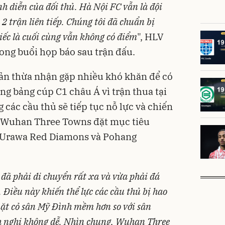
nh diễn của đối thủ.
Hà Nội FC
vẫn là đội
2 trận liên tiếp. Chúng tôi đã chuẩn bị
iếc là cuối cùng vẫn không có điểm
", HLV
ong buổi họp báo sau trận đấu.
n thừa nhận gặp nhiều khó khăn để có
ng bảng cúp C1 châu Á vì trận thua tại
các cầu thủ sẽ tiếp tục nỗ lực và chiến
. Wuhan Three Towns đặt mục tiêu
c Urawa Red Diamons và Pohang
 đã phải di chuyển rất xa và vừa phải đá
. Điều này khiến thể lực các cầu thủ bị hao
ặt cỏ sân Mỹ Đình mềm hơn so với sân
ch nghi không dễ. Nhìn chung, Wuhan Three