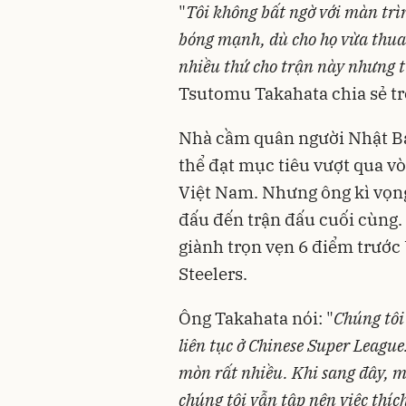
"
Tôi không bất ngờ với màn trì
bóng mạnh, dù cho họ vừa thua 
nhiều thứ cho trận này nhưng t
Tsutomu Takahata chia sẻ tr
Nhà cầm quân người Nhật Bả
thể đạt mục tiêu vượt qua vò
Việt Nam. Nhưng ông kì vọng 
đấu đến trận đấu cuối cùng
giành trọn vẹn 6 điểm trướ
Steelers.
Ông Takahata nói: "
Chúng tôi
liên tục ở Chinese Super League
mòn rất nhiều. Khi sang đây, m
chúng tôi vẫn tập nên việc thí