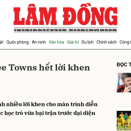
bình luận
ật
Quốc phòng - An ninh
Văn hóa - Giải trí
Du lịch
Chính sách
Công 
 Towns hết lời khen
ĐỌC T
Hủy
G
 nhiều lời khen cho màn trình diễn
c học trò vừa bại trận trước đại diện