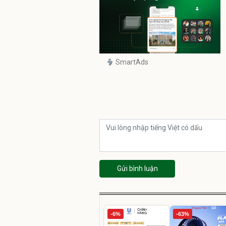
SmartAds
Gửi bình luận
-6%
-63%