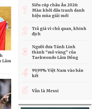
Siêu cúp châu Âu 2026:
1
Màn khởi đầu tranh danh
hiệu mùa giải mới
2
Trả giá vì chủ quan, khinh
địch
Người đưa Tánh Linh
3
thành “mỏ vàng” của
nh
Taekwondo Lâm Đồng
o Lâm
4
99,99% Việt Nam vào bán
kết
5
Vẫn là Messi