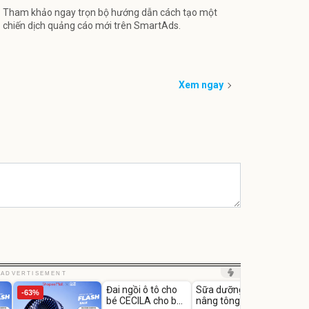
Tham khảo ngay trọn bộ hướng dẫn cách tạo một
chiến dịch quảng cáo mới trên SmartAds.
Xem ngay
Unmute
Unmute
Unm
ADVERTISEMENT
Đai ngồi ô tô cho
Sữa dưỡng thể
Robot
-63%
-27%
bé CECILA cho bé
nâng tông tức thì
Nhà -