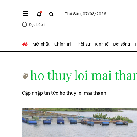
Thứ Sáu,
07/08/2026
Đọc báo in
Mới nhất
Chính trị
Thời sự
Kinh tế
Đời sống
P
ho thuy loi mai tha
Cập nhập tin tức ho thuy loi mai thanh