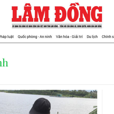
háp luật
Quốc phòng - An ninh
Văn hóa - Giải trí
Du lịch
Chính 
nh