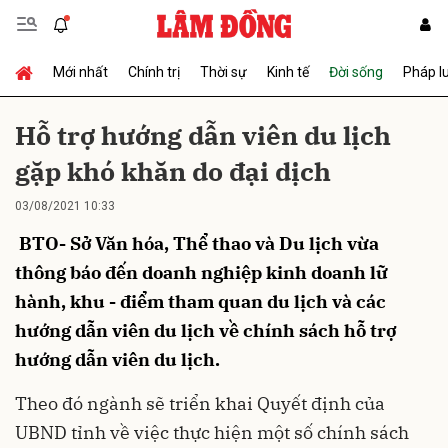
Mới nhất
Chính trị
Thời sự
Kinh tế
Đời sống
Pháp l
Gửi bình luận
Hỗ trợ hướng dẫn viên du lịch
gặp khó khăn do đại dịch
03/08/2021 10:33
BTO- Sở Văn hóa, Thể thao và Du lịch vừa
thông báo đến doanh nghiệp kinh doanh lữ
hành, khu - điểm tham quan du lịch và các
Hủy
Gửi
hướng dẫn viên du lịch về chính sách hỗ trợ
hướng dẫn viên du lịch.
Theo đó ngành sẽ triển khai Quyết định của
UBND tỉnh về việc thực hiện một số chính sách