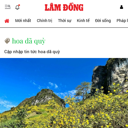
Mới nhất
Chính trị
Thời sự
Kinh tế
Đời sống
Pháp 
hoa dã quỳ
Cập nhập tin tức hoa dã quỳ