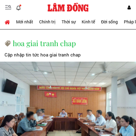
Mới nhất
Chính trị
Thời sự
Kinh tế
Đời sống
Pháp 
hoa giai tranh chap
Cập nhập tin tức hoa giai tranh chap