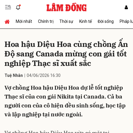
Mới nhất
Chính trị
Thời sự
Kinh tế
Đời sống
Pháp l
Gửi bình luận
Hoa hậu Diệu Hoa cùng chồng Ấn
Độ sang Canada mừng con gái tốt
nghiệp Thạc sĩ xuất sắc
Tuệ Nhân
04/06/2026 16:30
Vợ chồng Hoa hậu Diệu Hoa dự lễ tốt nghiệp
Hủy
Gửi
Thạc sĩ của con gái Nikita tại Canada. Cả ba
người con của cô hiện đều sinh sống, học tập
và lập nghiệp tại nước ngoài.
Vợ chồng Hoa hậu Diệu Hoa vừa có mặt tại