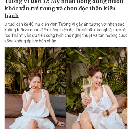
Tường Vi tuổi 37: Mỹ nhân Bỗng dưng muốn
khóc vẫn trẻ trung và chọn độc thân kiêu
hãnh
Ở tuổi cận kề 40, nữ diễn viên Tường Vi gây ấn tượng với nhan sắc
không tuổi và quan điểm sống hiện đại. Dù sở hữu sự nghiệp rực rỡ,
"cô Thắm" vẫn ưu tiên cống hiến cho nghệ thuật và tận hưởng cuộc
sống không áp lực hôn nhân.