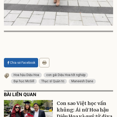
Chia sẻ Facebook
Hoa hậu Diệu Hoa
con gái Diệu Hoa tốt nghiệp
Đại học McGill
Thạc sĩ Quản trị
Maneesh Dane
BÀI LIÊN QUAN
Con sao Việt học vấn
khủng: Ái nữ Hoa hậu
Diệu Hoa và quý tử diva