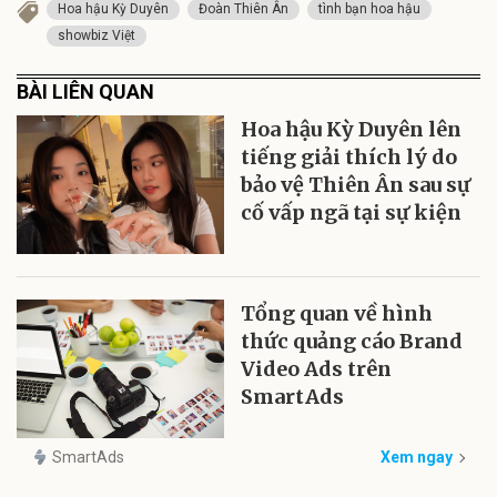
Hoa hậu Kỳ Duyên
Đoàn Thiên Ân
tình bạn hoa hậu
showbiz Việt
BÀI LIÊN QUAN
Hoa hậu Kỳ Duyên lên
tiếng giải thích lý do
bảo vệ Thiên Ân sau sự
cố vấp ngã tại sự kiện
Tổng quan về hình
thức quảng cáo Brand
Video Ads trên
SmartAds
SmartAds
Xem ngay