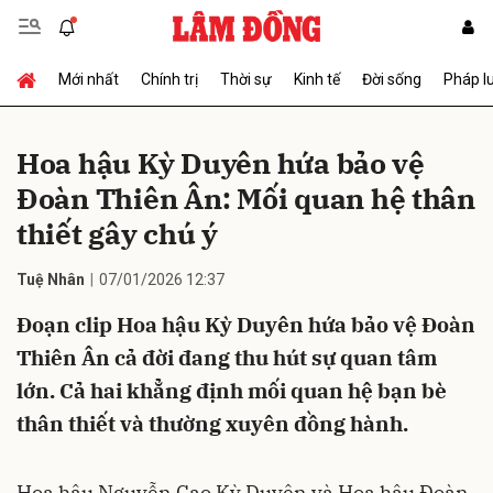
Mới nhất
Chính trị
Thời sự
Kinh tế
Đời sống
Pháp l
Gửi bình luận
Hoa hậu Kỳ Duyên hứa bảo vệ
Đoàn Thiên Ân: Mối quan hệ thân
thiết gây chú ý
Tuệ Nhân
07/01/2026 12:37
Đoạn clip Hoa hậu Kỳ Duyên hứa bảo vệ Đoàn
Hủy
Gửi
Thiên Ân cả đời đang thu hút sự quan tâm
lớn. Cả hai khẳng định mối quan hệ bạn bè
thân thiết và thường xuyên đồng hành.
Hoa hậu Nguyễn Cao Kỳ Duyên và Hoa hậu Đoàn