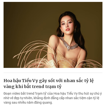
Hoa hậu Tiểu Vy gây sốt với nhan sắc tỷ lệ
vàng khi bắt trend trạm tỷ
Đoạn video bắt trend 'trạm tỷ' của Hoa hậu Tiểu Vy thu hút sự chú ý
nhờ vẻ đẹp tự nhiên, khẳng định đẳng cấp nhan sắc tiệm cận tỷ lệ
vàng sau nhiều năm đăng quang.