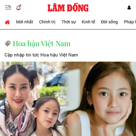
Mới nhất
Chính trị
Thời sự
Kinh tế
Đời sống
Pháp 
Hoa hậu Việt Nam
Cập nhập tin tức Hoa hậu Việt Nam