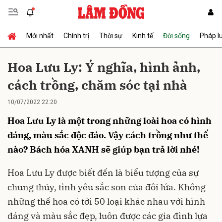
Mới nhất
Chính trị
Thời sự
Kinh tế
Đời sống
Pháp l
Gửi bình luận
Hoa Lưu Ly: Ý nghĩa, hình ảnh,
cách trồng, chăm sóc tại nhà
10/07/2022 22:20
Hoa Lưu Ly là một trong những loài hoa có hình
dáng, màu sắc độc đáo. Vậy cách trồng như thế
nào? Bách hóa XANH sẽ giúp bạn trả lời nhé!
Hủy
Gửi
Hoa Lưu Ly được biết đến là biểu tượng của sự
chung thủy, tình yêu sắc son của đôi lứa. Không
những thế hoa có tới 50 loại khác nhau với hình
dáng và màu sắc đẹp, luôn được các gia đình lựa