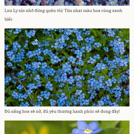
Lưu Ly xin nhớ đừng quên tôi/ Tím nhạt màu hoa cùng xanh
biếc
Đủ nắng hoa sẽ nở, đủ yêu thương hạnh phúc sẽ đong đầy!