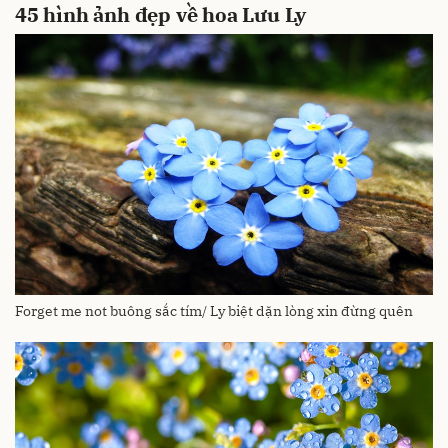
4
5 hình ảnh đẹp về hoa Lưu Ly
Forget me not buông sắc tím/ Ly biệt dặn lòng xin đừng quên