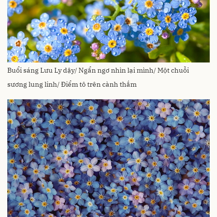
Buổi sáng Lưu Ly dậy/ Ngẩn ngơ nhìn lại mình/ Một chuỗi
sương lung linh/ Điểm tô trên cành thắm