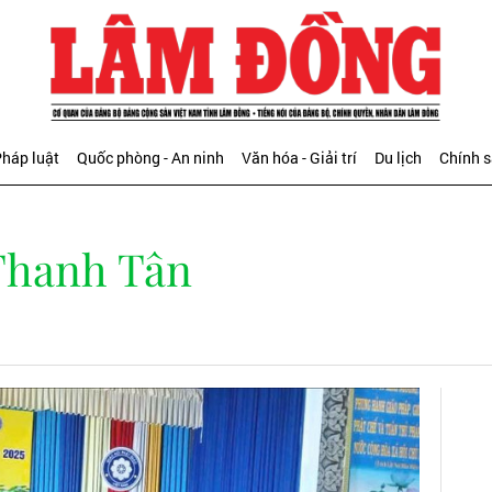
háp luật
Quốc phòng - An ninh
Văn hóa - Giải trí
Du lịch
Chính 
Thanh Tân