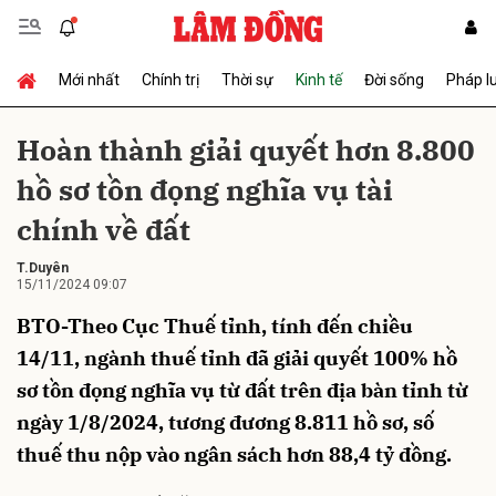
Mới nhất
Chính trị
Thời sự
Kinh tế
Đời sống
Pháp l
Gửi bình luận
Hoàn thành giải quyết hơn 8.800
hồ sơ tồn đọng nghĩa vụ tài
chính về đất
T.Duyên
15/11/2024 09:07
BTO-Theo Cục Thuế tỉnh, tính đến chiều
Hủy
Gửi
14/11, ngành thuế tỉnh đã giải quyết 100% hồ
sơ tồn đọng nghĩa vụ từ đất trên địa bàn tỉnh từ
ngày 1/8/2024, tương đương 8.811 hồ sơ, số
thuế thu nộp vào ngân sách hơn 88,4 tỷ đồng.