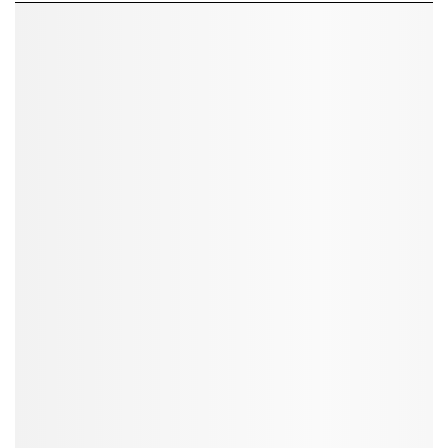
Tổng quan về hình thức quảng cáo Brand
Video Ads trên SmartAds
Định nghĩa, vị trí hiển thị, quy cách nội dung, cách thiết lập và tối ưu
Brand Video Ads.