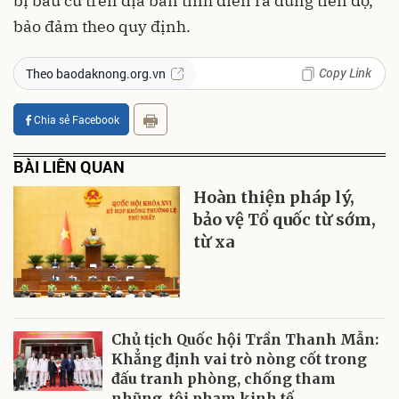
bị bầu cử trên địa bàn tỉnh diễn ra đúng tiến độ,
bảo đảm theo quy định.
Copy Link
Theo baodaknong.org.vn
Chia sẻ Facebook
BÀI LIÊN QUAN
Hoàn thiện pháp lý,
bảo vệ Tổ quốc từ sớm,
từ xa
Chủ tịch Quốc hội Trần Thanh Mẫn:
Khẳng định vai trò nòng cốt trong
đấu tranh phòng, chống tham
nhũng, tội phạm kinh tế