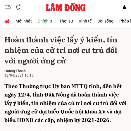
Mới nhất
Chính trị
Thời sự
Kinh tế
Đời sống
Pháp 
Gửi bình luận
Hoàn thành việc lấy ý kiến, tín
nhiệm của cử tri nơi cư trú đối
với người ứng cử
Hoàng Thanh
13/04/2021 15:16
Theo Thường trực Ủy ban MTTQ tỉnh, đến hết
Hủy
Gửi
ngày 12/4, tỉnh Đắk Nông đã hoàn thành việc
lấy ý kiến, tín nhiệm của cử tri nơi cư trú đối với
người ứng cử đại biểu Quốc hội khóa XV và đại
biểu HĐND các cấp, nhiệm kỳ 2021-2026.