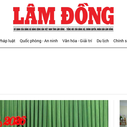
háp luật
Quốc phòng - An ninh
Văn hóa - Giải trí
Du lịch
Chính 