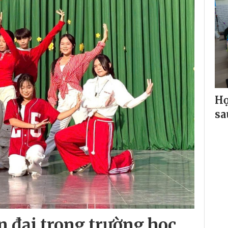
Họ
sa
 đại trong trường học