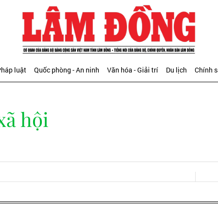
háp luật
Quốc phòng - An ninh
Văn hóa - Giải trí
Du lịch
Chính 
xã hội