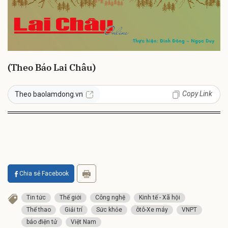
(Theo Báo Lai Châu)
Copy Link
Theo baolamdong.vn
Chia sẻ Facebook
Tin tức
Thế giới
Công nghệ
Kinh tế - Xã hội
Thể thao
Giải trí
Sức khỏe
ôtô-Xe máy
VNPT
báo điện tử
Việt Nam