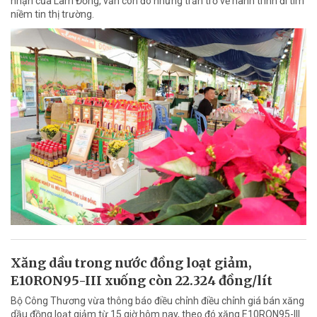
nhận của Lâm Đồng, vẫn còn đó những trăn trở về hành trình đi tìm
niềm tin thị trường.
Xăng dầu trong nước đồng loạt giảm,
E10RON95-III xuống còn 22.324 đồng/lít
Bộ Công Thương vừa thông báo điều chỉnh điều chỉnh giá bán xăng
dầu đồng loạt giảm từ 15 giờ hôm nay, theo đó xăng E10RON95-III