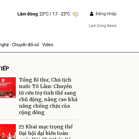
Đăng nhập
Lâm Đồng
23°C
/ 17 - 23°C
Lam Dong News
nghệ - Chuyển đổi số
Video
IẾP
Tổng Bí thư, Chủ tịch
nước Tô Lâm: Chuyển
từ cứu trợ tình thế sang
chủ động, nâng cao khả
ửi
năng chống chịu của
cộng đồng
Khai mạc trọng thể
Đại hội đại biểu toàn