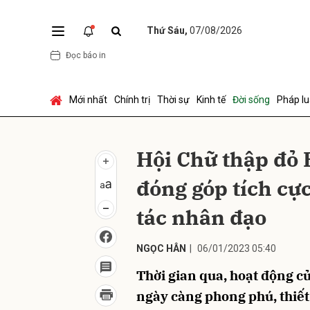
Thứ Sáu,
07/08/2026
Đọc báo in
Gửi 
Mới nhất
Chính trị
Thời sự
Kinh tế
Đời sống
Pháp lu
Hội Chữ thập đỏ
đóng góp tích cực
tác nhân đạo
NGỌC HÂN
|
06/01/2023 05:40
Thời gian qua, hoạt động củ
ngày càng phong phú, thiết 