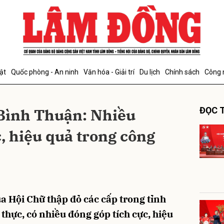
bình luận
ật
Quốc phòng - An ninh
Văn hóa - Giải trí
Du lịch
Chính sách
Công 
 Bình Thuận: Nhiều
ĐỌC T
, hiệu quả trong công
Hủy
G
a Hội Chữ thập đỏ các cấp trong tỉnh
thực, có nhiều đóng góp tích cực, hiệu