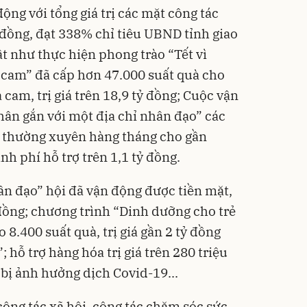
ộng với tổng giá trị các mặt công tác
 đồng, đạt 338% chỉ tiêu UBND tỉnh giao
ật như thực hiện phong trào “Tết vì
 cam” đã cấp hơn 47.000 suất quà cho
cam, trị giá trên 18,9 tỷ đồng; Cuộc vận
hân gắn với một địa chỉ nhân đạo” các
p thường xuyên hàng tháng cho gần
nh phí hỗ trợ trên 1,1 tỷ đồng.
ân đạo” hội đã vận động được tiền mặt,
 đồng; chương trình “Dinh dưỡng cho trẻ
 8.400 suất quà, trị giá gần 2 tỷ đồng
 hỗ trợ hàng hóa trị giá trên 280 triệu
bị ảnh hưởng dịch Covid-19...
công tác xã hội, công tác chăm sóc sức