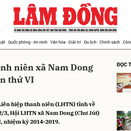
bình luận
uật
Quốc phòng - An ninh
Văn hóa - Giải trí
Du lịch
Chính sách
Công
ĐỌC T
hanh niên xã Nam Dong
ần thứ VI
Hủy
G
Liên hiệp thanh niên (LHTN) tỉnh về
12/3, Hội LHTN xã Nam Dong (Chư Jút)
VI, nhiệm kỳ 2014-2019.