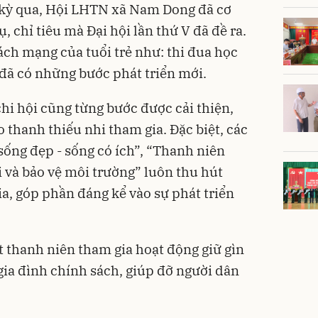
 kỳ qua, Hội LHTN xã Nam Dong đã cơ
 chỉ tiêu mà Đại hội lần thứ V đã đề ra.
ch mạng của tuổi trẻ như: thi đua học
 đã có những bước phát triển mới.
hi hội cũng từng bước được cải thiện,
thanh thiếu nhi tham gia. Đặc biệt, các
ống đẹp - sống có ích”, “Thanh niên
i và bảo vệ môi trường” luôn thu hút
a, góp phần đáng kể vào sự phát triển
t thanh niên tham gia hoạt động giữ gìn
gia đình chính sách, giúp đỡ người dân