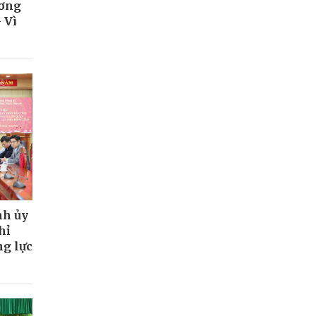
ương
 Vì
nh ủy
hỉ
ng lực