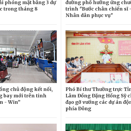
ải phóng mặt bằng 3 dự
đường phố hưởng ứng ch
ốc trong tháng 8
trình "Bước chân chiến sĩ -
Nhân dân phục vụ"
ng chủ động kết nối,
Phó Bí thư Thường trực Tỉ
 bay mới trên tinh
Lâm Đồng Đặng Hồng Sỹ c
n - Win”
đạo gỡ vướng các dự án độ
phía Đông