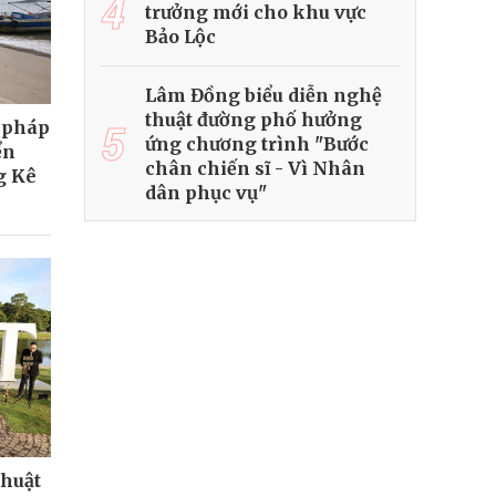
4
trưởng mới cho khu vực
Bảo Lộc
Lâm Đồng biểu diễn nghệ
thuật đường phố hưởng
5
i pháp
ứng chương trình "Bước
ển
chân chiến sĩ - Vì Nhân
g Kê
dân phục vụ"
thuật