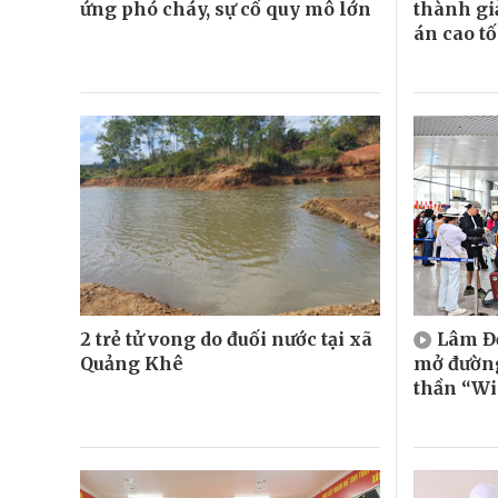
ứng phó cháy, sự cố quy mô lớn
thành gi
án cao t
2 trẻ tử vong do đuối nước tại xã
Lâm Đồ
Quảng Khê
mở đường
thần “Wi