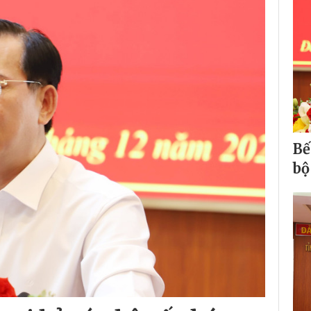
Bế
bộ