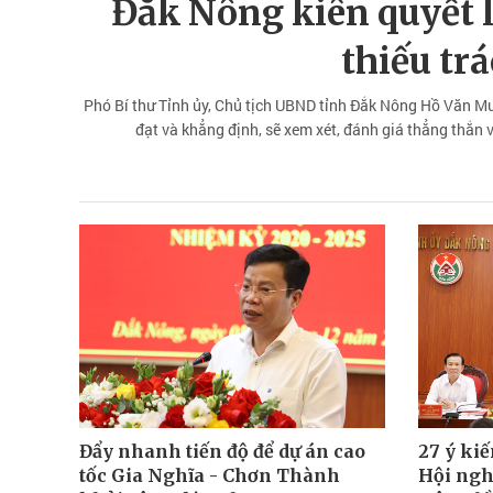
Đắk Nông kiên quyết l
thiếu tr
Phó Bí thư Tỉnh ủy, Chủ tịch UBND tỉnh Đắk Nông Hồ Văn Mườ
đạt và khẳng định, sẽ xem xét, đánh giá thẳng thắn v
Đẩy nhanh tiến độ để dự án cao
27 ý kiế
tốc Gia Nghĩa - Chơn Thành
Hội ngh