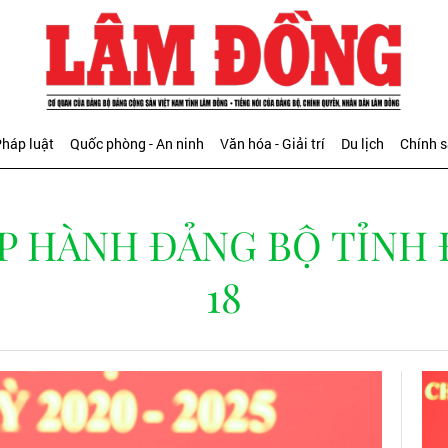
háp luật
Quốc phòng - An ninh
Văn hóa - Giải trí
Du lịch
Chính 
P HÀNH ĐẢNG BỘ TỈNH
18