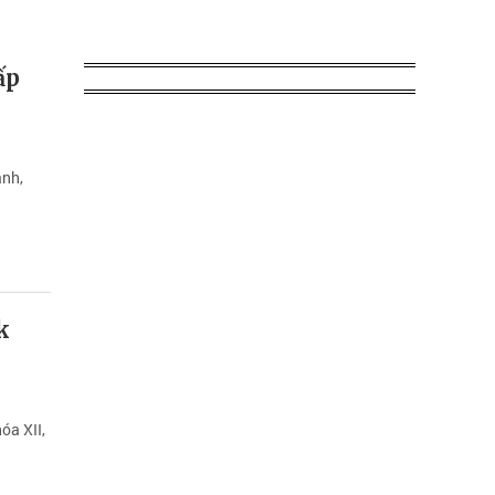
ấp
ành,
k
óa XII,