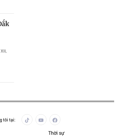
Đắk
XII,
 tôi tại:
Thời sự