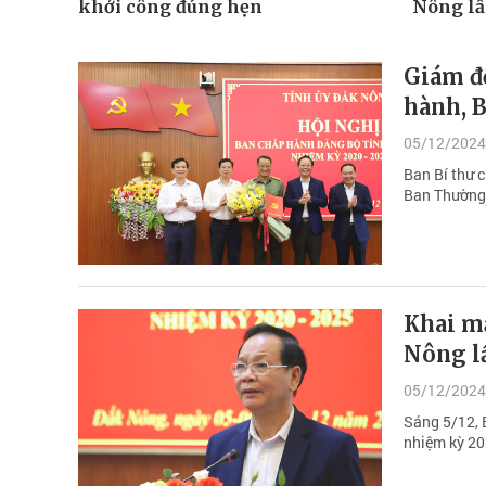
khởi công đúng hẹn
Nông lầ
Giám đ
hành, 
05/12/2024
Ban Bí thư 
Ban Thường 
Khai m
Nông l
05/12/2024
Sáng 5/12, 
nhiệm kỳ 20