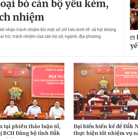
oại bỏ cán bộ yếu kém,
ách nhiệm
i nhận trách nhiệm khi một số chỉ tiêu kinh tế- xã hội không
ai trò, trách nhiệm của cán bộ sở, ngành, địa phương.
yế
n tại phiên thảo luận tổ,
Đại biểu hiến kế để Đắk
ị BCH Đảng bộ tỉnh Đắk
thực hiện tốt nhiệm vụ 