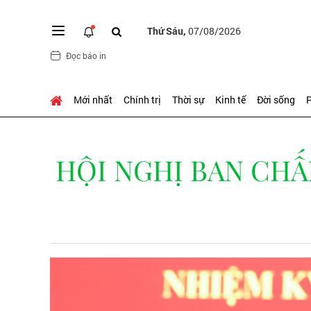
Thứ Sáu,
07/08/2026
Đọc báo in
Mới nhất
Chính trị
Thời sự
Kinh tế
Đời sống
P
HỘI NGHỊ BAN CHẤ