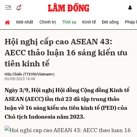
Mới nhất
Chính trị
Thời sự
Kinh tế
Đời sống
Pháp 
Gửi bình luận
Hội nghị cấp cao ASEAN 43:
AECC thảo luận 16 sáng kiến ưu
tiên kinh tế
Hữu Chiến
(TTXVN/Vietnam+)
03/09/2023 16:08
Ngày 3/9, Hội nghị Hội đồng Cộng đồng Kinh tế
Hủy
Gửi
ASEAN (AECC) lần thứ 23 đã tập trung thảo
luận về 16 sáng kiến ưu tiên kinh tế (PED) của
Chủ tịch Indonesia năm 2023.