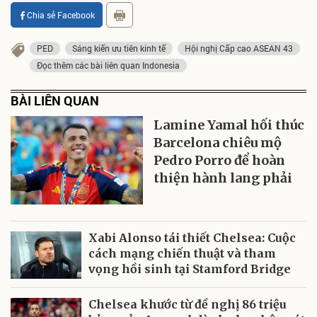
Chia sẻ Facebook
PED
Sáng kiến ưu tiên kinh tế
Hội nghị Cấp cao ASEAN 43
Đọc thêm các bài liên quan Indonesia
BÀI LIÊN QUAN
Lamine Yamal hối thúc
Barcelona chiêu mộ
Pedro Porro để hoàn
thiện hành lang phải
Xabi Alonso tái thiết Chelsea: Cuộc
cách mạng chiến thuật và tham
vọng hồi sinh tại Stamford Bridge
Chelsea khước từ đề nghị 86 triệu