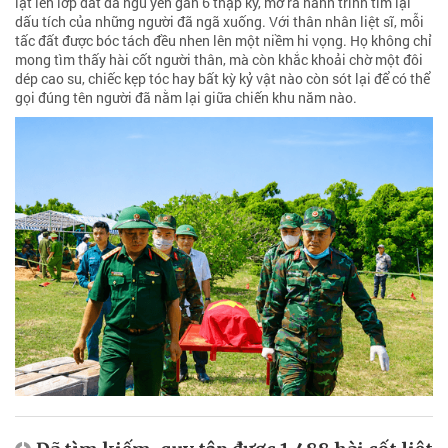
lật lên lớp đất đã ngủ yên gần 6 thập kỷ, mở ra hành trình tìm lại
dấu tích của những người đã ngã xuống. Với thân nhân liệt sĩ, mỗi
tấc đất được bóc tách đều nhen lên một niềm hi vọng. Họ không chỉ
mong tìm thấy hài cốt người thân, mà còn khắc khoải chờ một đôi
dép cao su, chiếc kẹp tóc hay bất kỳ kỷ vật nào còn sót lại để có thể
gọi đúng tên người đã nằm lại giữa chiến khu năm nào.