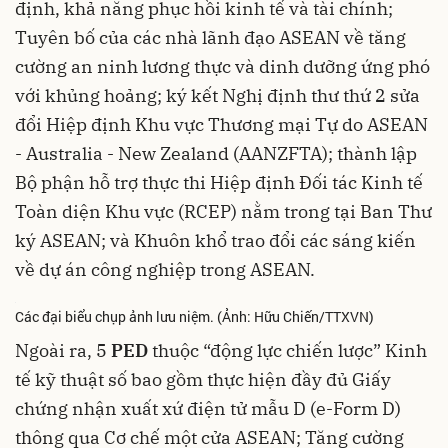
định, khả năng phục hồi kinh tế và tài chính;
Tuyên bố của các nhà lãnh đạo ASEAN về tăng
cường an ninh lương thực và dinh dưỡng ứng phó
với khủng hoảng; ký kết Nghị định thư thứ 2 sửa
đổi Hiệp định Khu vực Thương mại Tự do ASEAN
- Australia - New Zealand (AANZFTA); thành lập
Bộ phận hỗ trợ thực thi Hiệp định Đối tác Kinh tế
Toàn diện Khu vực (RCEP) nằm trong tại Ban Thư
ký ASEAN; và Khuôn khổ trao đổi các sáng kiến
về dự án công nghiệp trong ASEAN.
Các đại biểu chụp ảnh lưu niệm. (Ảnh: Hữu Chiến/TTXVN)
Ngoài ra, 5
PED
thuộc “động lực chiến lược” Kinh
tế kỹ thuật số bao gồm thực hiện đầy đủ Giấy
chứng nhận xuất xứ điện tử mẫu D (e-Form D)
thông qua Cơ chế một cửa ASEAN; Tăng cường