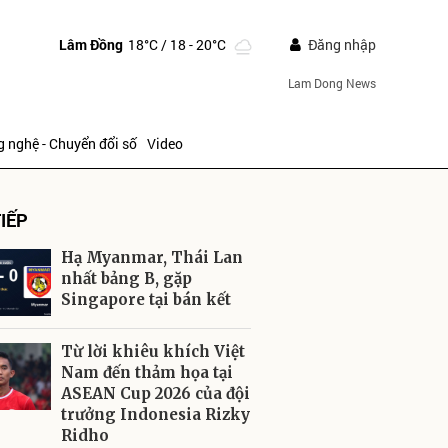
Lâm Đồng
18°C
/ 18 - 20°C
Đăng nhập
Lam Dong News
 nghệ - Chuyển đổi số
Video
IẾP
Hạ Myanmar, Thái Lan
nhất bảng B, gặp
Singapore tại bán kết
ửi
Từ lời khiêu khích Việt
Nam đến thảm họa tại
ASEAN Cup 2026 của đội
trưởng Indonesia Rizky
Ridho