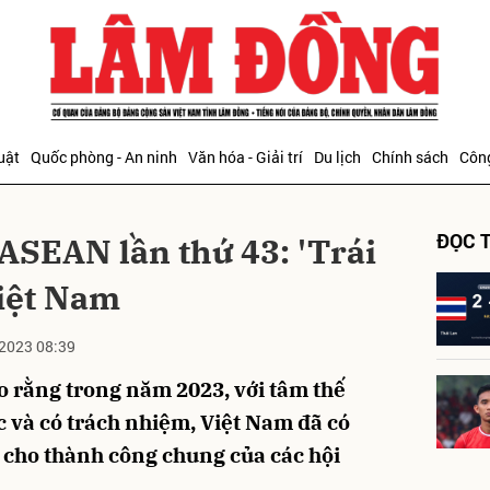
bình luận
uật
Quốc phòng - An ninh
Văn hóa - Giải trí
Du lịch
Chính sách
Công
ĐỌC T
 ASEAN lần thứ 43: 'Trái
Việt Nam
2023 08:39
Hủy
G
 rằng trong năm 2023, với tâm thế
c và có trách nhiệm, Việt Nam đã có
 cho thành công chung của các hội