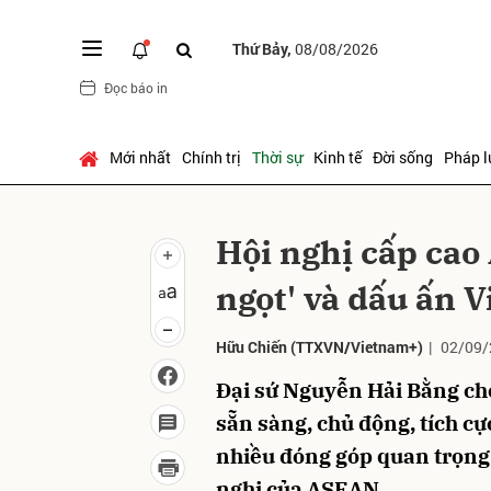
Thứ Bảy,
08/08/2026
Đọc báo in
Gửi 
Mới nhất
Chính trị
Thời sự
Kinh tế
Đời sống
Pháp l
Hội nghị cấp cao
ngọt' và dấu ấn 
Hữu Chiến
(TTXVN/Vietnam+)
|
02/09/
Đại sứ Nguyễn Hải Bằng cho
sẵn sàng, chủ động, tích cự
nhiều đóng góp quan trọng
nghị của ASEAN.