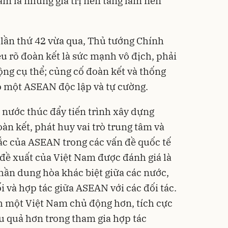
âm là những giá trị nền tảng làm nên
lần thứ 42 vừa qua, Thủ tướng Chính
 rõ đoàn kết là sức mạnh vô địch, phải
ộng cụ thể; củng cố đoàn kết và thống
o một ASEAN độc lập và tự cường.
 nước thúc đẩy tiến trình xây dựng
àn kết, phát huy vai trò trung tâm và
ắc của ASEAN trong các vấn đề quốc tế
 đề xuất của Việt Nam được đánh giá là
phần dung hòa khác biệt giữa các nước,
i và hợp tác giữa ASEAN với các đối tác.
h một Việt Nam chủ động hơn, tích cực
u quả hơn trong tham gia hợp tác