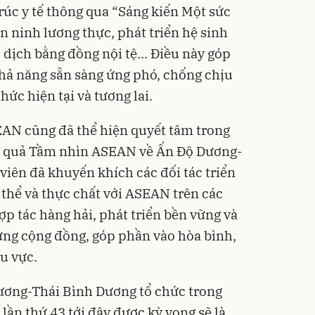
rúc y tế thông qua “Sáng kiến Một sức
n ninh lương thực, phát triển hệ sinh
 dịch bằng đồng nội tệ... Điều này góp
hả năng sẵn sàng ứng phó, chống chịu
ức hiện tại và tương lai.
EAN cũng đã thể hiện quyết tâm trong
iệu quả Tầm nhìn ASEAN về Ấn Độ Dương-
viên đã khuyến khích các đối tác triển
 thể và thực chất với ASEAN trên các
hợp tác hàng hải, phát triển bền vững và
ựng cộng đồng, góp phần vào hòa bình,
u vực.
ơng-Thái Bình Dương tổ chức trong
ần thứ 43 tới đây được kỳ vọng sẽ là