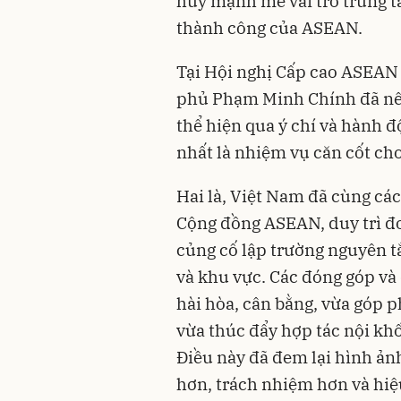
huy mạnh mẽ vai trò trung t
thành công của ASEAN.
Tại Hội nghị Cấp cao ASEAN 
phủ Phạm Minh Chính đã nêu
thể hiện qua ý chí và hành đ
nhất là nhiệm vụ căn cốt ch
Hai là, Việt Nam đã cùng các
Cộng đồng ASEAN, duy trì đo
củng cố lập trường nguyên t
và khu vực. Các đóng góp và
hài hòa, cân bằng, vừa góp 
vừa thúc đẩy hợp tác nội khố
Điều này đã đem lại hình ản
hơn, trách nhiệm hơn và hiệ