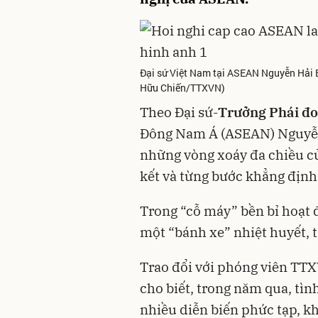
Đại sứ Việt Nam tại ASEAN Nguyễn Hải B
Hữu Chiến/TTXVN)
Theo Đại sứ-
Trưởng Phái đ
Đông Nam Á (ASEAN) Nguyễn
những vòng xoáy đa chiều c
kết và từng bước khẳng địn
Trong “cỗ máy” bền bỉ hoạt 
một “bánh xe” nhiệt huyết, 
Trao đổi với phóng viên TTX
cho biết, trong năm qua, tình
nhiều diễn biến phức tạp, k